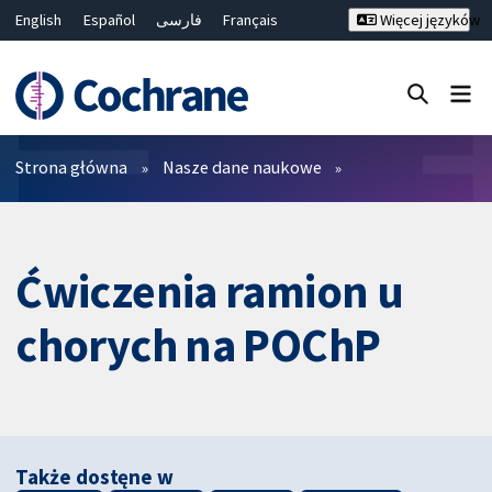
English
Español
فارسی
Français
Więcej języków
Русский
Hrvatski
Deutsch
Bahasa Malaysia
ไทย
繁體中文
简体中文
Close search ✖
Filtry
Strona główna
Nasze dane naukowe
Ćwiczenia ramion u
chorych na POChP
Także dostęne w