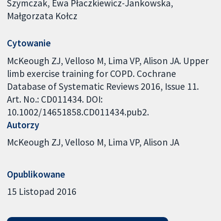
Szymczak, Ewa Płaczkiewicz-Jankowska,
Małgorzata Kołcz
Cytowanie
McKeough ZJ, Velloso M, Lima VP, Alison JA. Upper
limb exercise training for COPD. Cochrane
Database of Systematic Reviews 2016, Issue 11.
Art. No.: CD011434. DOI:
10.1002/14651858.CD011434.pub2.
Autorzy
McKeough ZJ
Velloso M
Lima VP
Alison JA
Opublikowane
15 Listopad 2016