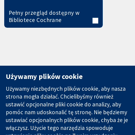
Pełny przegląd dostępny w
Bibliotece Cochrane
Używamy plików cookie
Używamy niezbędnych plików cookie, aby nasza
strona mogła działać. Chcielibyśmy również
11-13 Cavendish
Kontakt
ustawić opcjonalne pliki cookie do analizy, aby
Square
Nowości
pomóc nam udoskonalić tę stronę. Nie będziemy
Wiarygodne dane
Londyn
Biuro
ustawiać opcjonalnych plików cookie, chyba że je
naukowe.
W1G 0AN
prasowe
Świadome
włączysz. Użycie tego narzędzia spowoduje
Wielka Brytania
O nas
decyzje.
Praca