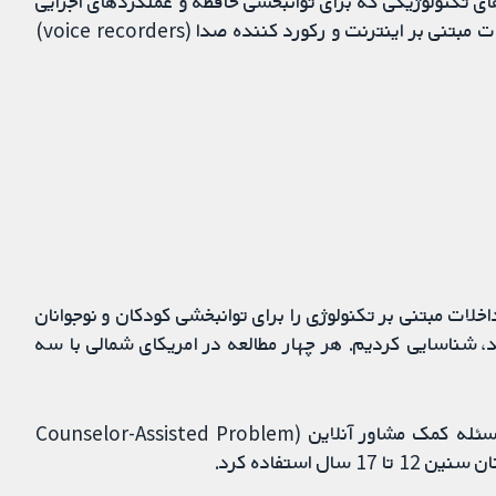
ی تکنولوژیکی که برای توانبخشی حافظه و عملکردهای اجرایی
استفاده می‌شود شامل پیجر، گوشی‌های هوشمند، مداخلات مبتنی بر اینترنت و رکورد کننده صدا (voice recorders)
ه اثربخشی مداخلات مبتنی بر تکنولوژی را برای توانبخشی کودکان و نوجوانان
، شناسایی کردیم. هر چهار مطالعه در امریکای شمالی با سه
یک مطالعه با 120 شرکت‌کننده از مداخله روش حل مسئله کمک مشاور آنلاین (Counselor-Assisted Problem