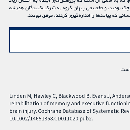
م، که به معنی آن است که پژوهش‌های آینده به احتمال زیاد
ه کوچک بودند، و تخصیص پنهان گروه به شرکت‌کنندگان همیشه
انی که پیامدها را اندازه‌گیری کردند، موفق نبودند.
است.
Linden M, Hawley C, Blackwood B, Evans J, Anderso
rehabilitation of memory and executive functionin
brain injury. Cochrane Database of Systematic Revi
10.1002/14651858.CD011020.pub2.