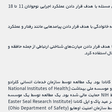
یک مطالعه با 35 شرکت‌کننده، از یک مداخله آنلاین حل مسئله با هدف قرار دادن عملکرد اجرایی نوجوانان 11 تا 18
 حل مسئله خانوادگی با هدف قرار دادن پیامدهایی مانند رفتار و عملکرد
مپیوتری با هدف قرار دادن مهارت‌های شناختی ارتباطی از جمله حافظه و
 کانادا بود. یک مطالعه توسط سازمان خدمات انسانی کلرادو
(Colorado Department of Human Services) و دو موسسه ملی بهداشت (National Institutes of Health;
NIH) حمایت مالی دریافت کردند. مطالعه دوم نیز توسط NIH حمایت مالی شده بود. یک مطالعه توسط یک موسسه
خیریه بیمارستان و هم‌چنین توسط موسسه پژوهشی مهر عید پاک و اپل کانادا (Easter Seal Research Institute
and Apple Canada) حمایت مالی شد. مطالعه آخر توسط سازمان امنیت اوهایو (Ohio Department of Safety)