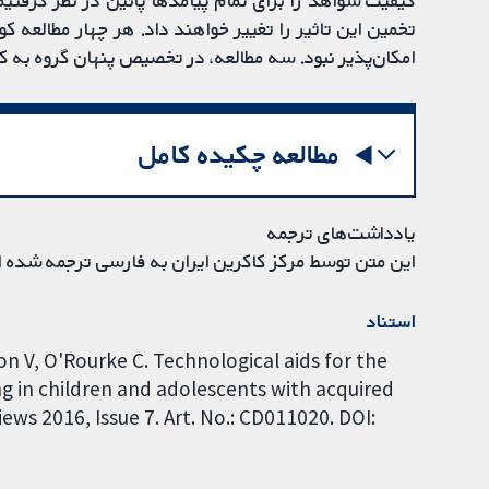
کیفیت شواهد را برای تمام پیامدها پائین در نظر گرفتی
تخمین این تاثیر را تغییر خواهند داد. هر چهار مطالع
امکان‌پذیر نبود. سه مطالعه، در تخصیص پنهان گروه به کس
مطالعه چکیده کامل
یادداشت‌های ترجمه
این متن توسط مرکز کاکرین ایران به فارسی ترجمه شده 
استناد
n V, O'Rourke C. Technological aids for the
g in children and adolescents with acquired
ews 2016, Issue 7. Art. No.: CD011020. DOI: