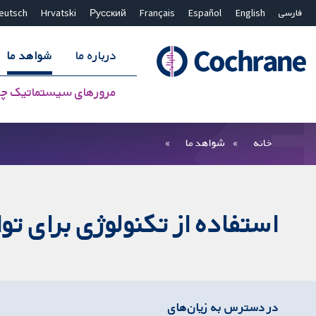
فارسی
English
Español
Français
Русский
Hrvatski
eutsch
درباره ما
شواهد ما
مرورهای سیستماتیک چ
بستن جستجو ✖
فیلترها
خانه
شواهد ما
استفاده از تکنولوژی برای ت
در دسترس به زیان‌های