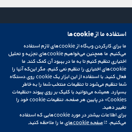
استفاده ما از cookie‌ها
میدان کاوندیش
تماس با ما
۱۳-۱۱
اخبار
ما برای کارکردن وب‌گاه از cookie‌های لازم استفاده
تحقیقات قابل
لندن
دفتر رسانه‌ای
اعتماد.
می‌کنیم. ما همچنین می‌خواهیم cookie‌های تجزیه و تحلیل
W1G 0AN
درباره ما
تصمیم‌گیری آگاهانه.
بریتانیا
فرصت‌های
اختیاری تنظیم کنیم تا به ما در بهبود آن کمک کند. ما
سلامت بهتر.
شغلی
cookie‌های اختیاری را تنظیم نمی کنیم، مگر این‌که آنها را
Cochrane
فعال کنید. با استفاده از این ابزار یک cookie‌ روی دستگاه
Library
شما تنظیم می‌شود تا تنظیمات منتخب شما را به خاطر
بسپارد. همیشه می‌توانید با کلیک بر روی پیوند «تنظیمات
Cookies» در پایین هر صفحه، تنظیمات cookie‌ خود را
شبکه همکاری کاکرین، یک مؤسسه خیریه (شماره 1045921) و یک شرکت با
تغییر دهید.
مسئولیت محدود به‌صورت ضمانت (شماره 03044323) ثبت‌شده در انگلستان
برای اطلاعات بیشتر در مورد cookie‌هایی که استفاده
و ولز است. شماره ثبت مالیات بر ارزش افزوده: GB 718 2127 49.
می‌کنیم،
صفحه cookie‌های
ما را ملاحظه کنید.
کپی‌رایت © ۲۰۲۵ همکاری کاکرین