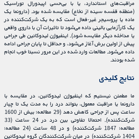
مراقبت‌های استاندارد، یا با بی‌حسی اپیدورال توراسیک
(منطقه قفسه سینه از نخاع) مقایسه شده بود. (دارونما یک
ماده یا پروسیجر غیر-فعال است که به یک شرکت‌کننده در
یک کارآزمایی بالینی داده می‌شود تا تاثیرات آن با داروی واقعی
یا مداخله دیگر مقایسه شود). اینفیوژن لیدوکائین طی جراحی
پیش از اولین برش آغاز می‌شود، و حداقل تا پایان جراحی ادامه
داده می‌شود. مطالعات وارد شده در این مرور نسبتا خوب انجام
شده بودند.
نتایج کلیدی
ما مطمئن نیستیم که اینفیوژن لیدوکائین، در مقایسه با
دارونما یا مراقبت معمول، بتواند درد را به مدت یک تا چهار
ساعت پس از جراحی کاهش دهد (29 مطالعه؛ بیش از 1600
شرکت‌کننده). احتمالا تفاوتی بین درد در 24 ساعت (33
مطالعه؛ 1847 شرکت‌کننده) و در 48 ساعت (24 مطالعه؛
1404 شرکت‌کننده) در میان شرکت‌کنندگان گروه لیدوکائین