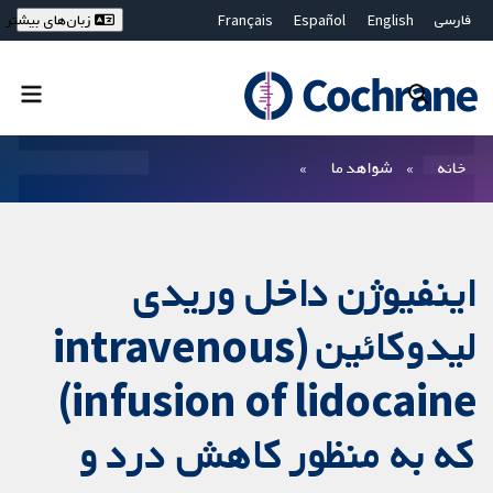
فارسی
English
Español
Français
زبان‌های بیشتر
Deutsch
Hrvatski
Русский
简体中文
繁體中文
ไทย
Bahasa Malaysia
بستن جستجو ✖
فیلترها
خانه
شواهد ما
اینفیوژن داخل وریدی
لیدوکائین (intravenous
infusion of lidocaine)
که به منظور کاهش درد و