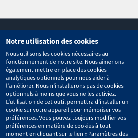
Notre utilisation des cookies
11-13 Cavendish
Contactez-
Square
nous
Nous utilisons les cookies nécessaires au
Des données
Londres
Actualités
fonctionnement de notre site. Nous aimerions
probantes.
W1G0AN
Service de
également mettre en place des cookies
Des décisions
Royaume-Uni
presse
analytiques optionnels pour nous aider à
éclairées.
Qui sommes-
l'améliorer. Nous n'installerons pas de cookies
Une meilleure
nous
santé.
optionnels à moins que vous ne les activiez.
Offres
d'emploi
L'utilisation de cet outil permettra d'installer un
Cochrane
cookie sur votre appareil pour mémoriser vos
Library
préférences. Vous pouvez toujours modifier vos
préférences en matière de cookies à tout
moment en cliquant sur le lien « Paramètres des
La Collaboration Cochrane est une association caritative (n°