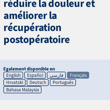
réduire la douleur et
améliorer la
récupération
postopératoire
Egalement disponible en
English
Español
فارسی
Français
Hrvatski
Deutsch
Português
Bahasa Malaysia