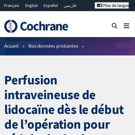
Français
English
Español
فارسی
Plus de langues
Русский
Hrvatski
Deutsch
Bahasa Malaysia
ไทย
繁體中文
简体中文
Fermer la recherche ✖
Filtres
Accueil
Nos données probantes
Perfusion
intraveineuse de
lidocaïne dès le début
de l’opération pour