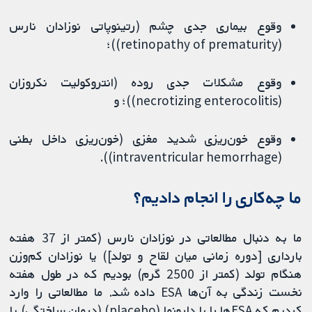
وقوع بیماری جدی چشم (رتینوپاتی نوزادان نارس
(retinopathy of prematurity))؛
وقوع مشکلات جدی روده (انتروکولیت نکروزان
(necrotizing enterocolitis))؛ و
وقوع خون‌ریزی شدید مغزی (خون‌ریزی داخل بطنی
(intraventricular hemorrhage)).
ما چه‌کاری را انجام دادیم؟
ما به دنبال مطالعاتی در نوزادان نارس (کمتر از 37 هفته
بارداری [دوره زمانی میان لقاح و تولد]) یا نوزادان کم‌وزن
هنگام تولد (کمتر از 2500 گرم) بودیم که در طول هفته
نخست زندگی به آن‌ها ESA داده شد. ما مطالعاتی را وارد
کردیم که ESAها را با دارونما (placebo) (درمان ساختگی) یا