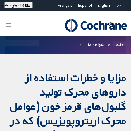
فارسی
English
Español
Français
زبان‌های بیشتر
Deutsch
Hrvatski
Русский
简体中文
繁體中文
ไทย
Bahasa Malaysia
بستن جستجو ✖
فیلترها
خانه
شواهد ما
مزایا و خطرات استفاده از
داروهای محرک تولید
گلبول‌های قرمز خون (عوامل
محرک اریتروپویزیس) که در