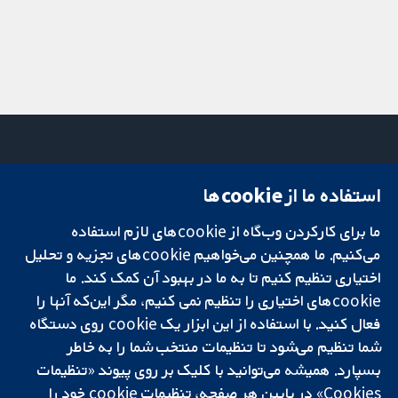
استفاده ما از cookie‌ها
میدان کاوندیش
تماس با ما
۱۳-۱۱
اخبار
ما برای کارکردن وب‌گاه از cookie‌های لازم استفاده
تحقیقات قابل
لندن
دفتر رسانه‌ای
اعتماد.
W1G 0AN
درباره ما
می‌کنیم. ما همچنین می‌خواهیم cookie‌های تجزیه و تحلیل
تصمیم‌گیری آگاهانه.
بریتانیا
فرصت‌های
اختیاری تنظیم کنیم تا به ما در بهبود آن کمک کند. ما
سلامت بهتر.
شغلی
cookie‌های اختیاری را تنظیم نمی کنیم، مگر این‌که آنها را
Cochrane
فعال کنید. با استفاده از این ابزار یک cookie‌ روی دستگاه
Library
شما تنظیم می‌شود تا تنظیمات منتخب شما را به خاطر
بسپارد. همیشه می‌توانید با کلیک بر روی پیوند «تنظیمات
Cookies» در پایین هر صفحه، تنظیمات cookie‌ خود را
شبکه همکاری کاکرین، یک مؤسسه خیریه (شماره 1045921) و یک شرکت با