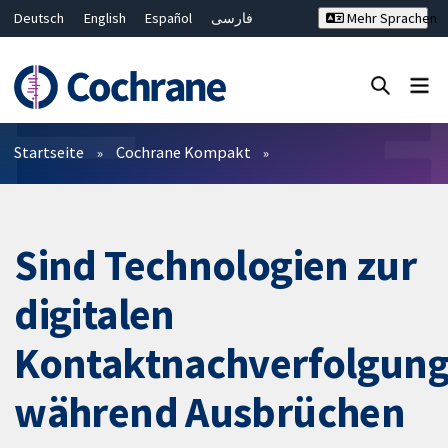
Deutsch
English
Español
فارسی
Mehr Sprachen
Français
Русский
Hrvatski
Bahasa Malaysia
ไทย
繁體中文
简体中文
Close search ✖
Filter
Startseite
Cochrane Kompakt
Sind Technologien zur
digitalen
Kontaktnachverfolgun
während Ausbrüchen