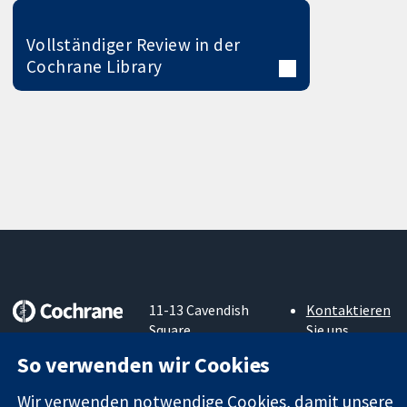
Vollständiger Review in der
Cochrane Library
11-13 Cavendish
Kontaktieren
Square
Sie uns
Zuverlässige
London
Neuigkeiten
So verwenden wir Cookies
Evidenz
W1G0AN
Pressestelle
Informierte
Vereinigtes
Über uns
Wir verwenden notwendige Cookies, damit unsere
Entscheidungen