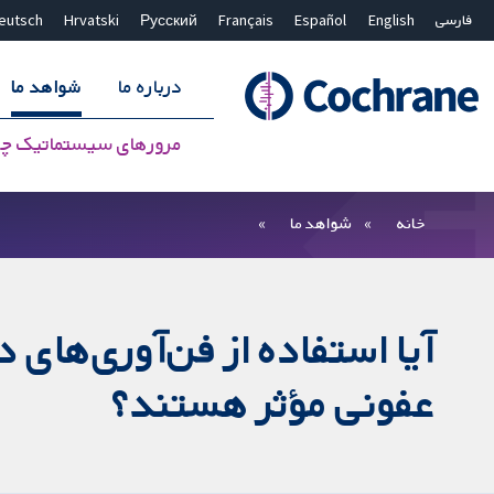
فارسی
English
Español
Français
Русский
Hrvatski
eutsch
درباره ما
شواهد ما
مرورهای سیستماتیک چ
بستن جستجو ✖
فیلترها
خانه
شواهد ما
آیا استفاده از فن‌آوری‌های 
عفونی مؤثر هستند؟