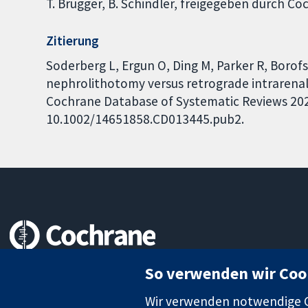
T. Brugger, B. Schindler, freigegeben durch C
Zitierung
Soderberg L, Ergun O, Ding M, Parker R, Borof
nephrolithotomy versus retrograde intrarenal 
Cochrane Database of Systematic Reviews 2023,
10.1002/14651858.CD013445.pub2.
Zuverlässige Evidenz
So verwenden wir Coo
Informierte Entscheidungen
Bessere Gesundheit
Wir verwenden notwendige Co