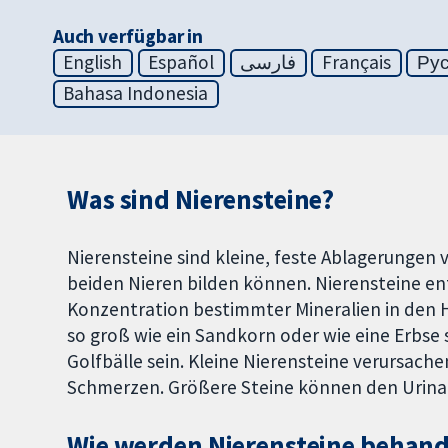
Auch verfügbar in
English
Español
فارسی
Français
Ру
Bahasa Indonesia
Was sind Nierensteine?
Nierensteine sind kleine, feste Ablagerungen v
beiden Nieren bilden können. Nierensteine en
Konzentration bestimmter Mineralien in den 
so groß wie ein Sandkorn oder wie eine Erbse s
Golfbälle sein. Kleine Nierensteine verursac
Schmerzen. Größere Steine können den Urinab
Wie werden Nierensteine behand