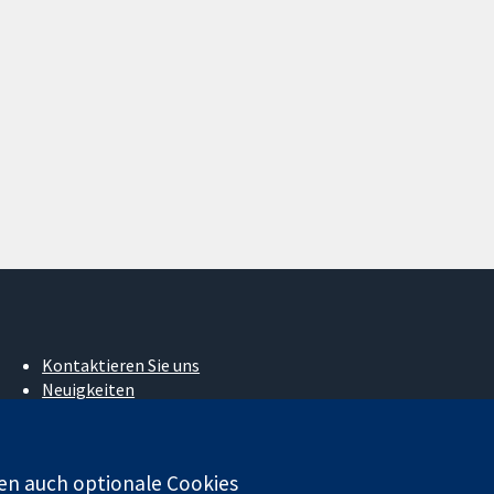
Kontaktieren Sie uns
Neuigkeiten
Pressestelle
Über uns
Stellenangebote
en auch optionale Cookies
Cochrane Library