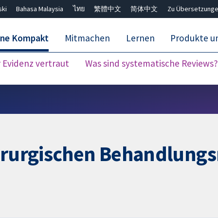
ski
Bahasa Malaysia
ไทย
繁體中文
简体中文
Zu Übersetzunge
ane Kompakt
Mitmachen
Lernen
Produkte u
Evidenz vertraut
Was sind systematische Reviews?
Close search ✖
hirurgischen Behandlungs