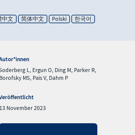
體中文
简体中文
Polski
한국어
Autor*innen
Soderberg L
Ergun O
Ding M
Parker R
Borofsky MS
Pais V
Dahm P
Veröffentlicht
13 November 2023