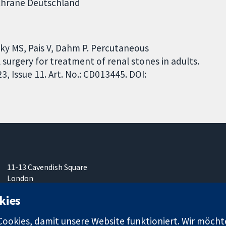
ochrane Deutschland
sky MS, Pais V, Dahm P. Percutaneous
surgery for treatment of renal stones in adults.
 Issue 11. Art. No.: CD013445. DOI:
11-13 Cavendish Square
London
W1G0AN
kies
Vereinigtes Königreich
okies, damit unsere Website funktioniert. Wir möcht