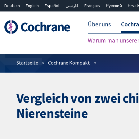
Deutsch
English
Español
فارسی
Français
Русский
Hrvat
Über uns
Cochr
Warum man unserer 
Filter
Startseite
Cochrane Kompakt
Vergleich von zwei c
Nierensteine