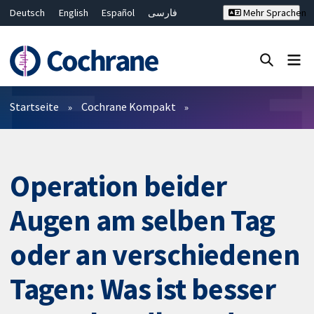
Deutsch
English
Español
فارسی
Mehr Sprachen
Français
Русский
Hrvatski
Bahasa Malaysia
ไทย
繁體中文
简体中文
Close search ✖
Filter
Startseite
Cochrane Kompakt
Operation beider
Augen am selben Tag
oder an verschiedenen
Tagen: Was ist besser