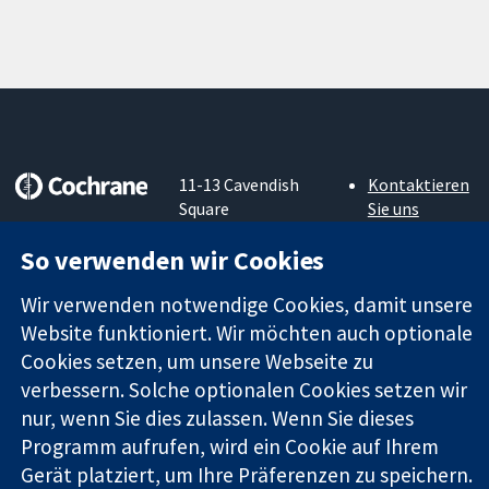
11-13 Cavendish
Kontaktieren
Square
Sie uns
Zuverlässige
London
Neuigkeiten
Evidenz
So verwenden wir Cookies
W1G0AN
Pressestelle
Informierte
Vereinigtes
Über uns
Entscheidungen
Wir verwenden notwendige Cookies, damit unsere
Königreich
Stellenangebot
Bessere
Cochrane
Website funktioniert. Wir möchten auch optionale
Gesundheit
Library
Cookies setzen, um unsere Webseite zu
verbessern. Solche optionalen Cookies setzen wir
nur, wenn Sie dies zulassen. Wenn Sie dieses
Die Cochrane Collaboration ist eine gemeinützige Organisation
Programm aufrufen, wird ein Cookie auf Ihrem
(Nr. 1045921) und in England und in Wales als eine Gesellschaft
Gerät platziert, um Ihre Präferenzen zu speichern.
mit beschränkter Haftung (Nr. 03044323) registriert.