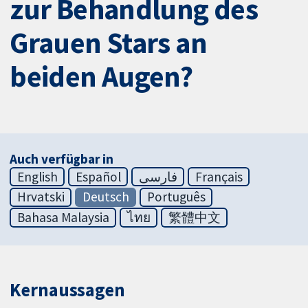
zur Behandlung des
Grauen Stars an
beiden Augen?
Auch verfügbar in
English
Español
فارسی
Français
Hrvatski
Deutsch
Português
Bahasa Malaysia
ไทย
繁體中文
Kernaussagen