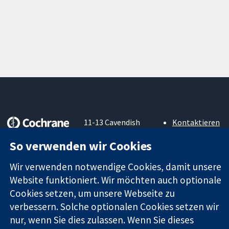
11-13 Cavendish
Kontaktieren
Square
Sie uns
Zuverlässige
So verwenden wir Cookies
London
Neuigkeiten
Evidenz
W1G0AN
Pressestelle
Informierte
Wir verwenden notwendige Cookies, damit unsere
Vereinigtes
Über uns
Entscheidungen
Königreich
Stellenangebot
Website funktioniert. Wir möchten auch optionale
Bessere
Cochrane
Cookies setzen, um unsere Webseite zu
Gesundheit
Library
verbessern. Solche optionalen Cookies setzen wir
nur, wenn Sie dies zulassen. Wenn Sie dieses