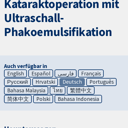
Kataraktoperation mit
Ultraschall-
Phakoemulsifikation
Auch verfügbar in
English
Español
فارسی
Français
Русский
Hrvatski
Deutsch
Português
Bahasa Malaysia
ไทย
繁體中文
简体中文
Polski
Bahasa Indonesia