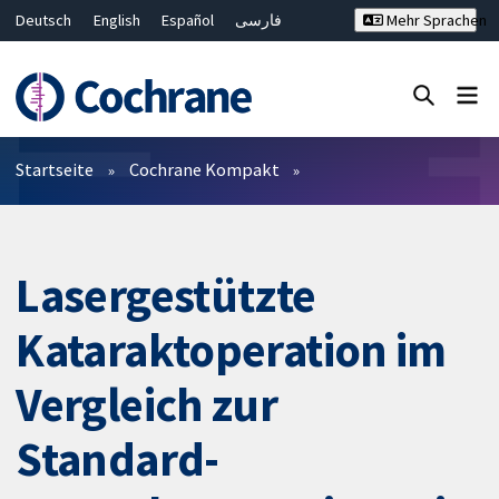
Deutsch
English
Español
فارسی
Mehr Sprachen
Français
Русский
Hrvatski
Bahasa Malaysia
ไทย
繁體中文
简体中文
Close search ✖
Filter
Startseite
Cochrane Kompakt
Lasergestützte
Kataraktoperation im
Vergleich zur
Standard-