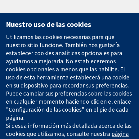
Nuestro uso de las cookies
Utilizamos las cookies necesarias para que
nuestro sitio funcione. También nos gustaría
11-13 Cavendish
Contacto
establecer cookies analíticas opcionales para
Square
Noticias
Evidencia fiable.
ayudarnos a mejorarla. No estableceremos
Londres
Prensa
Decisiones
W1G 0AN
Sobre
cookies opcionales a menos que las habilite. El
informadas.
Reino Unido
nosotros
uso de esta herramienta establecerá una cookie
Mejor salud.
Empleo
en su dispositivo para recordar sus preferencias.
Cochrane
Puede cambiar sus preferencias sobre las cookies
Library
en cualquier momento haciendo clic en el enlace
"Configuración de las cookies" en el pie de cada
página.
The Cochrane Collaboration is a charity (no. 1045921) and a
Si desea información más detallada acerca de las
company limited by guarantee (no. 03044323) registered in
England & Wales. VAT registration number GB 718 2127 49.
cookies que utilizamos, consulte nuestra
página