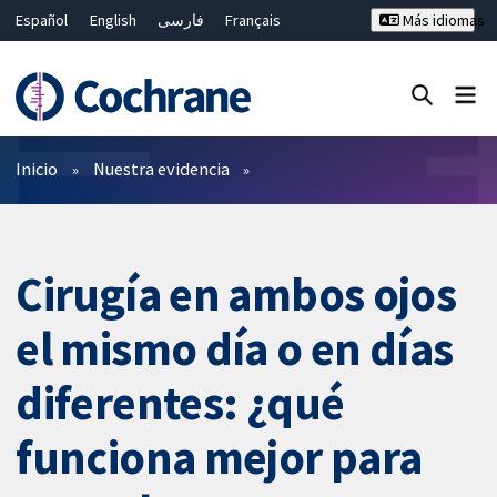
Español
English
فارسی
Français
Más idiomas
Русский
Hrvatski
Deutsch
Bahasa Malaysia
ไทย
繁體中文
简体中文
Cerrar búsqueda ✖
Filtros
Inicio
Nuestra evidencia
Cirugía en ambos ojos
el mismo día o en días
diferentes: ¿qué
funciona mejor para