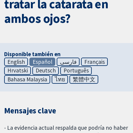
tratar la catarata en
ambos ojos?
Disponible también en
English
Español
فارسی
Français
Hrvatski
Deutsch
Português
Bahasa Malaysia
ไทย
繁體中文
Mensajes clave
- La evidencia actual respalda que podría no haber