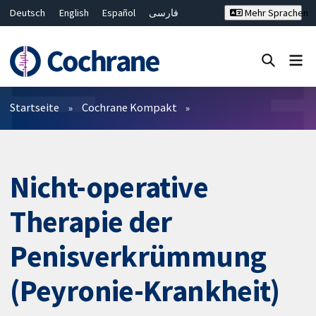
Deutsch
English
Español
فارسی
Mehr Sprachen
Français
Русский
Hrvatski
Bahasa Malaysia
ไทย
繁體中文
简体中文
Close search ✖
Filter
Startseite
Cochrane Kompakt
Nicht-operative
Therapie der
Penisverkrümmung
(Peyronie-Krankheit)