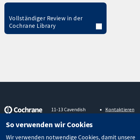
Vollständiger Review in der
Cochrane Library
11-13 Cavendish
Kontaktieren
Square
Sie uns
Zuverlässige
So verwenden wir Cookies
London
Neuigkeiten
Evidenz
W1G0AN
Pressestelle
Informierte
Wir verwenden notwendige Cookies, damit unsere
Vereinigtes
Über uns