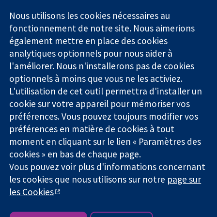
11-13 Cavendish
Contactez-
Square
nous
Nous utilisons les cookies nécessaires au
Des données
Londres
Actualités
fonctionnement de notre site. Nous aimerions
probantes.
W1G0AN
Service de
également mettre en place des cookies
Des décisions
Royaume-Uni
presse
analytiques optionnels pour nous aider à
éclairées.
Qui sommes-
l'améliorer. Nous n'installerons pas de cookies
Une meilleure
nous
santé.
optionnels à moins que vous ne les activiez.
Offres
d'emploi
L'utilisation de cet outil permettra d'installer un
Cochrane
cookie sur votre appareil pour mémoriser vos
Library
préférences. Vous pouvez toujours modifier vos
préférences en matière de cookies à tout
moment en cliquant sur le lien « Paramètres des
La Collaboration Cochrane est une association caritative (n°
cookies » en bas de chaque page.
1045921) et une société à responsabilité limitée par garantie (n°
Vous pouvez voir plus d'informations concernant
03044323) enregistrée en Angleterre et au Pays de Galles. Numéro
les cookies que nous utilisons sur notre
page sur
de TVA : GB 718 2127 49.
les Cookies
Copyright © 2026 The Cochrane Collaboration
Conditions Générales
|
Mentions légales
|
Politique de