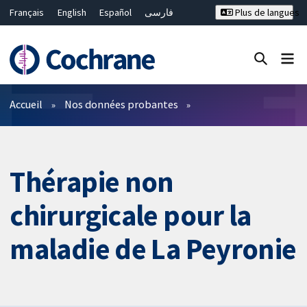
Français
English
Español
فارسی
Plus de langues
Русский
Hrvatski
Deutsch
Bahasa Malaysia
ไทย
繁體中文
简体中文
Fermer la recherche ✖
Filtres
Accueil
Nos données probantes
Thérapie non
chirurgicale pour la
maladie de La Peyronie