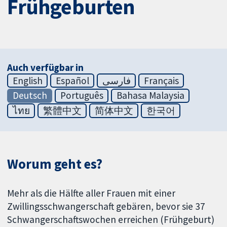
Frühgeburten
Auch verfügbar in
English
Español
فارسی
Français
Deutsch
Português
Bahasa Malaysia
ไทย
繁體中文
简体中文
한국어
Worum geht es?
Mehr als die Hälfte aller Frauen mit einer
Zwillingsschwangerschaft gebären, bevor sie 37
Schwangerschaftswochen erreichen (Frühgeburt)