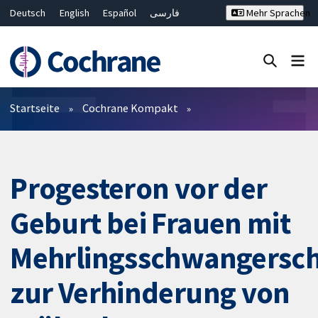
Deutsch
English
Español
فارسی
Mehr Sprachen
Français
Русский
Hrvatski
Bahasa Malaysia
ไทย
繁體中文
简体中文
Close search ✖
Filter
Startseite
Cochrane Kompakt
Progesteron vor der
Geburt bei Frauen mit
Mehrlingsschwangersch
zur Verhinderung von