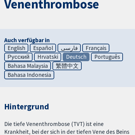
Venenthrombose
Auch verfügbar in
English
Español
فارسی
Français
Русский
Hrvatski
Deutsch
Português
Bahasa Malaysia
繁體中文
Bahasa Indonesia
Hintergrund
Die tiefe Venenthrombose (TVT) ist eine
Krankheit, bei der sich in der tiefen Vene des Beins