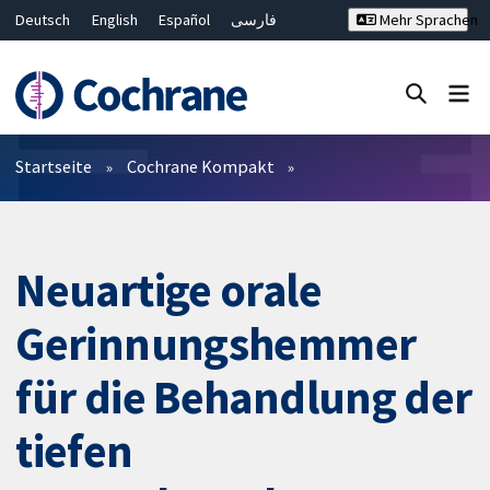
Deutsch
English
Español
فارسی
Mehr Sprachen
Français
Русский
Hrvatski
Bahasa Malaysia
ไทย
繁體中文
简体中文
Close search ✖
Filter
Startseite
Cochrane Kompakt
Neuartige orale
Gerinnungshemmer
für die Behandlung der
tiefen