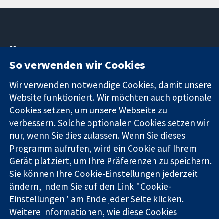
11-13 Cavendish
Kontaktieren
Square
Sie uns
So verwenden wir Cookies
Zuverlässige
London
Neuigkeiten
Evidenz
W1G0AN
Pressestelle
Wir verwenden notwendige Cookies, damit unsere
Informierte
Vereinigtes
Über uns
Website funktioniert. Wir möchten auch optionale
Entscheidungen
Königreich
Stellenangebot
Cookies setzen, um unsere Webseite zu
Bessere
Cochrane
verbessern. Solche optionalen Cookies setzen wir
Gesundheit
Library
nur, wenn Sie dies zulassen. Wenn Sie dieses
Programm aufrufen, wird ein Cookie auf Ihrem
Gerät platziert, um Ihre Präferenzen zu speichern.
Die Cochrane Collaboration ist eine gemeinützige Organisation
Sie können Ihre Cookie-Einstellungen jederzeit
(Nr. 1045921) und in England und in Wales als eine Gesellschaft
mit beschränkter Haftung (Nr. 03044323) registriert.
ändern, indem Sie auf den Link "Cookie-
Umsatzsteuer-Identifikationsnummer GB 718 2127 49.
Einstellungen" am Ende jeder Seite klicken.
Weitere Informationen, wie diese Cookies
Copyright © 2026 The Cochrane Collaboration