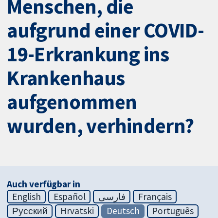
Menschen, die
aufgrund einer COVID-
19-Erkrankung ins
Krankenhaus
aufgenommen
wurden, verhindern?
Auch verfügbar in
English
Español
فارسی
Français
Русский
Hrvatski
Deutsch
Português