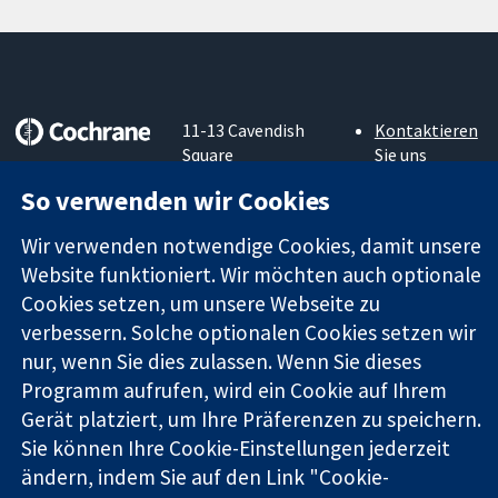
11-13 Cavendish
Kontaktieren
Square
Sie uns
Zuverlässige
London
Neuigkeiten
So verwenden wir Cookies
Evidenz
W1G0AN
Pressestelle
Informierte
Vereinigtes
Über uns
Wir verwenden notwendige Cookies, damit unsere
Entscheidungen
Königreich
Stellenangebot
Website funktioniert. Wir möchten auch optionale
Bessere
Cochrane
Gesundheit
Cookies setzen, um unsere Webseite zu
Library
verbessern. Solche optionalen Cookies setzen wir
nur, wenn Sie dies zulassen. Wenn Sie dieses
Die Cochrane Collaboration ist eine gemeinützige Organisation
Programm aufrufen, wird ein Cookie auf Ihrem
(Nr. 1045921) und in England und in Wales als eine Gesellschaft
Gerät platziert, um Ihre Präferenzen zu speichern.
mit beschränkter Haftung (Nr. 03044323) registriert.
Sie können Ihre Cookie-Einstellungen jederzeit
Umsatzsteuer-Identifikationsnummer GB 718 2127 49.
ändern, indem Sie auf den Link "Cookie-