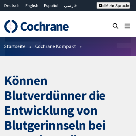
Deutsch
English
Español
فارسی
Mehr Sprachen
Français
Русский
Hrvatski
Bahasa Malaysia
ไทย
繁體中文
简体中文
Close search ✖
Filter
Startseite
Cochrane Kompakt
Können
Blutverdünner die
Entwicklung von
Blutgerinnseln bei