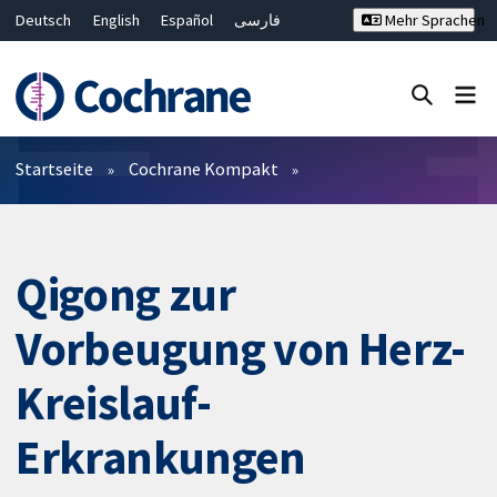
Deutsch
English
Español
فارسی
Mehr Sprachen
Français
Русский
Hrvatski
Bahasa Malaysia
ไทย
繁體中文
简体中文
Close search ✖
Filter
Startseite
Cochrane Kompakt
Qigong zur
Vorbeugung von Herz-
Kreislauf-
Erkrankungen