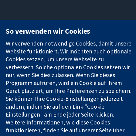
11-13 Cavendish
Kontaktieren
So verwenden wir Cookies
Square
Sie uns
Zuverlässige
London
Neuigkeiten
Wir verwenden notwendige Cookies, damit unsere
Evidenz
W1G0AN
Pressestelle
Informierte
Website funktioniert. Wir möchten auch optionale
Vereinigtes
Über uns
Entscheidungen
Königreich
Stellenangebot
Cookies setzen, um unsere Webseite zu
Bessere
Cochrane
verbessern. Solche optionalen Cookies setzen wir
Gesundheit
Library
nur, wenn Sie dies zulassen. Wenn Sie dieses
Programm aufrufen, wird ein Cookie auf Ihrem
Gerät platziert, um Ihre Präferenzen zu speichern.
Die Cochrane Collaboration ist eine gemeinützige Organisation
Sie können Ihre Cookie-Einstellungen jederzeit
(Nr. 1045921) und in England und in Wales als eine Gesellschaft
ändern, indem Sie auf den Link "Cookie-
mit beschränkter Haftung (Nr. 03044323) registriert.
Einstellungen" am Ende jeder Seite klicken.
Umsatzsteuer-Identifikationsnummer GB 718 2127 49.
Weitere Informationen, wie diese Cookies
Copyright © 2026 The Cochrane Collaboration
funktionieren, finden Sie auf unserer
Seite über
Bedingungen für die Webseite
|
Haftungsausschluss
|