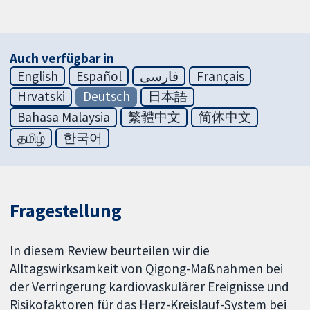
Auch verfügbar in
English
Español
فارسی
Français
Hrvatski
Deutsch
日本語
Bahasa Malaysia
繁體中文
简体中文
தமிழ்
한국어
Fragestellung
In diesem Review beurteilen wir die
Alltagswirksamkeit von Qigong-Maßnahmen bei
der Verringerung kardiovaskulärer Ereignisse und
Risikofaktoren für das Herz-Kreislauf-System bei