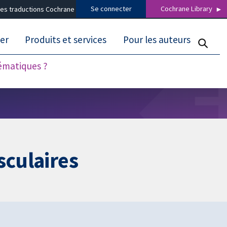
Se connecter
Cochrane Library
es traductions Cochrane
er
Produits et services
Pour les auteurs
tématiques ?
sculaires