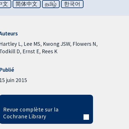
中文
简体中文
தமிழ்
한국어
Auteurs
Hartley L
Lee MS
Kwong JSW
Flowers N
Todkill D
Ernst E
Rees K
Publié
15 juin 2015
Revue complète sur la
Cochrane Library