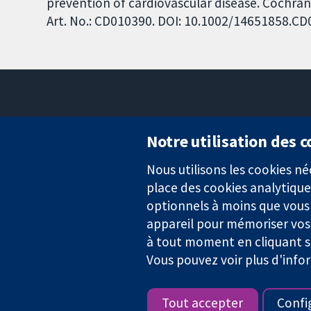
prevention of cardiovascular disease. Cochran
Art. No.: CD010390. DOI: 10.1002/14651858.C
Notre utilisation des 
Nous utilisons les cookies 
Des données probantes.
place des cookies analytique
Des décisions éclairées.
Une meilleure santé.
optionnels à moins que vous n
appareil pour mémoriser vos
à tout moment en cliquant su
Vous pouvez voir plus d'info
La Collaboration Cochrane est une association caritative (n° 1045
TVA : GB 718 2127 49.
Tout accepter
Confi
Copyright © 2026 The Cochrane Collaboration