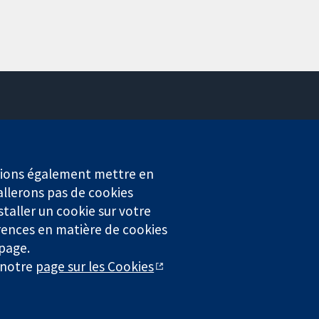
Contactez-nous
Actualités
Service de presse
erions également mettre en
Qui sommes-nous
allerons pas de cookies
Offres d'emploi
staller un cookie sur votre
Cochrane Library
rences en matière de cookies
 page.
r notre
page sur les Cookies
4323) enregistrée en Angleterre et au Pays de Galles. Numéro de
entialité
|
Politique d'usage des cookies
|
Paramètres des cookies