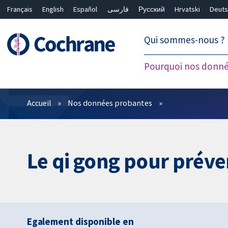
Français
English
Español
فارسی
Русский
Hrvatski
Deuts
繁體中文
简体中文
Qui sommes-nous ?
Pourquoi nos donné
Filtres
Accueil
Nos données probantes
Le qi gong pour préve
Egalement disponible en