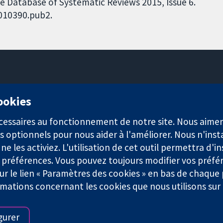
e Database of Systematic Reviews 2015, Issue 6.
D010390.pub2.
11-13 Cavendish Square
cookies
Londres
W1G0AN
nécessaires au fonctionnement de notre site. Nous aim
Royaume-Uni
s optionnels pour nous aider à l'améliorer. Nous n'inst
e les activiez. L'utilisation de cet outil permettra d'in
 préférences. Vous pouvez toujours modifier vos préfé
r le lien « Paramètres des cookies » en bas de chaque
rmations concernant les cookies que nous utilisons su
921) et une société à responsabilité limitée par garantie (n° 0304
gurer
Conditions Générales
|
Mentions légales
|
Politique de confid