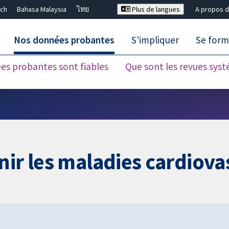
ch
Bahasa Malaysia
ไทย
Plus de langues
A propos d
Nos données probantes
S'impliquer
Se form
es probantes sont fiables
Que sont les revues sys
Fermer la recherche ✖
nir les maladies cardiova