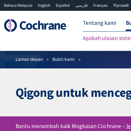
Bahasa Malaysia
English
Español
فارسی
Français
Русский
繁體中文
简体中文
Tentang kami
Bu
Apakah ulasan sist
Penapis
Laman depan
Bukti kami
Qigong untuk menceg
Bantu menambah baik Ringkasan Cochrane –
l