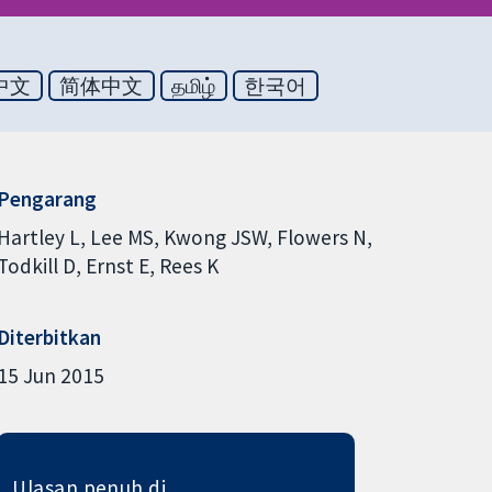
中文
简体中文
தமிழ்
한국어
Pengarang
Hartley L
Lee MS
Kwong JSW
Flowers N
Todkill D
Ernst E
Rees K
Diterbitkan
15 Jun 2015
Ulasan penuh di