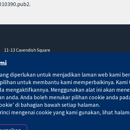
D010390.pub2.
11-13 Cavendish Square
London
mi
W1G 0AN
United Kingdom
ng diperlukan untuk menjadikan laman web kami berfu
 pilihan untuk membantu kami memperbaikinya. Kami
nda mengaktifkannya. Menggunakan alat ini akan mene
an anda. Anda boleh menukar pilihan cookie anda pada
ebuah syarikat terhad oleh jaminan (no. 03044323) yang berdaftar
okie' di bahagian bawah setiap halaman.
rinci mengenai cookie yang kami gunakan, lihat hala
Terma & Syarat L