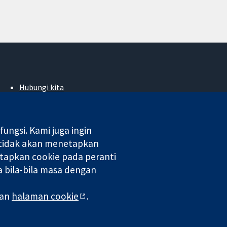
Hubungi kita
Berita
Pejabat akhbar
Perihal Kami
ngsi. Kami juga ingin
Pekerjaan
 tidak akan menetapkan
Cochrane Library
tapkan cookie pada peranti
 bila-bila masa dengan
 di England & Wales. Nombor pendaftaran VAT GB 718 2127 49.
man
halaman cookie
.
aman Web
|
Penafian
|
Kerahsiaan
|
Dasar cookie
|
Tetapan cookie