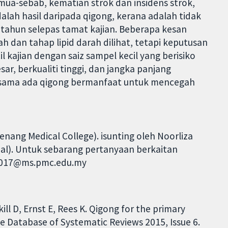
ua-sebab, kematian strok dan insidens strok,
dalah hasil daripada qigong, kerana adalah tidak
tahun selepas tamat kajian. Beberapa kesan
 dan tahap lipid darah dilihat, tetapi keputusan
l kajian dengan saiz sampel kecil yang berisiko
sar, berkualiti tinggi, dan jangka panjang
 sama ada qigong bermanfaat untuk mencegah
nang Medical College). isunting oleh Noorliza
pal). Untuk sebarang pertanyaan berkaitan
c2017@ms.pmc.edu.my
ll D, Ernst E, Rees K. Qigong for the primary
e Database of Systematic Reviews 2015, Issue 6.