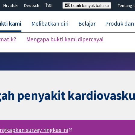
Hrvatski
Deutsch
ไทย
Lebih banyak bahasa
Tentang 
kti kami
Melibatkan diri
Belajar
Produk dan
ematik?
Mengapa bukti kami dipercayai
Tutup carian ✖
ah penyakit kardiovasku
engkapkan survey ringkas ini