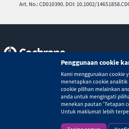
Art. No.: CD010390. DOI: 10.1002/14651858.C
Penggunaan cookie ka
Bukti yang dipercayai.
keputusan termaklum
Kami menggunakan cookie ya
Kesihatan yang lebih baik
menetapkan cookie analitik
cookie pilihan melainkan a
anda untuk mengingati pilih
Kolaborasi Cochrane ialah sebuah badan amal (no. 1045921) dan s
menekan pautan 'Tetapan co
Untuk maklumat lebih terpe
Hak Cipta © 2026 Kolabrasi Cochrane