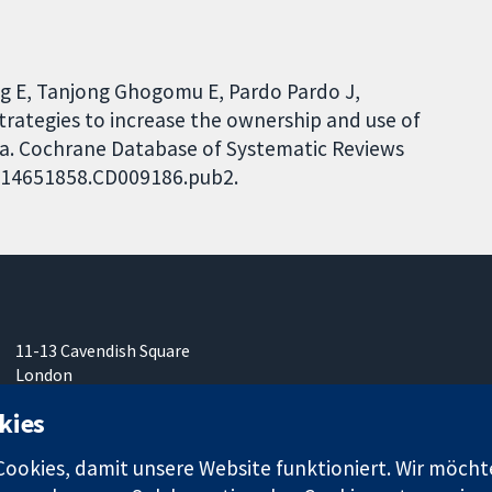
ing E, Tanjong Ghogomu E, Pardo Pardo J,
Strategies to increase the ownership and use of
ia. Cochrane Database of Systematic Reviews
02/14651858.CD009186.pub2.
11-13 Cavendish Square
London
W1G0AN
kies
Vereinigtes Königreich
okies, damit unsere Website funktioniert. Wir möcht