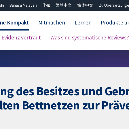
ski
Bahasa Malaysia
ไทย
繁體中文
简体中文
Zu Übersetzunge
ane Kompakt
Mitmachen
Lernen
Produkte u
Evidenz vertraut
Was sind systematische Reviews?
Close search ✖
ung des Besitzes und Geb
ten Bettnetzen zur Präv