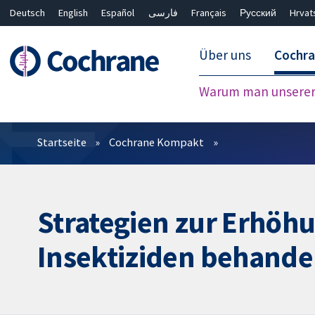
Deutsch
English
Español
فارسی
Français
Русский
Hrvat
Über uns
Cochr
Warum man unserer 
Filter
Startseite
Cochrane Kompakt
Strategien zur Erhöh
Insektiziden behandel