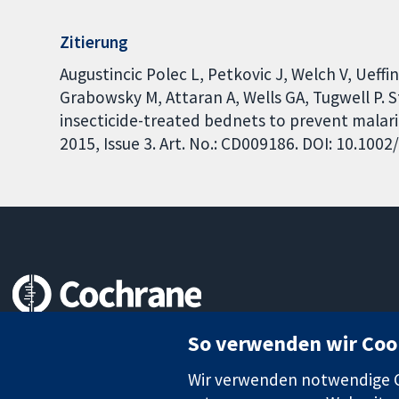
Zitierung
Augustincic Polec L, Petkovic J, Welch V, Ueff
Grabowsky M, Attaran A, Wells GA, Tugwell P. 
insecticide-treated bednets to prevent malar
2015, Issue 3. Art. No.: CD009186. DOI: 10.10
Zuverlässige Evidenz
So verwenden wir Coo
Informierte Entscheidungen
Bessere Gesundheit
Wir verwenden notwendige Co