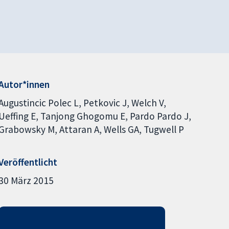
Autor*innen
Augustincic Polec L
Petkovic J
Welch V
Ueffing E
Tanjong Ghogomu E
Pardo Pardo J
Grabowsky M
Attaran A
Wells GA
Tugwell P
Veröffentlicht
30 März 2015