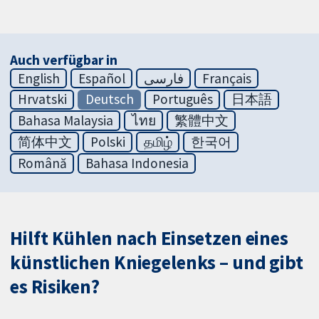
Auch verfügbar in
English
Español
فارسی
Français
Hrvatski
Deutsch
Português
日本語
Bahasa Malaysia
ไทย
繁體中文
简体中文
Polski
தமிழ்
한국어
Română
Bahasa Indonesia
Hilft Kühlen nach Einsetzen eines
künstlichen Kniegelenks – und gibt
es Risiken?