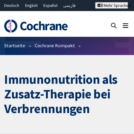
Deutsch
English
Español
فارسی
Mehr Sprachen
Français
Русский
Hrvatski
Bahasa Malaysia
ไทย
繁體中文
简体中文
Close search ✖
Filter
Startseite
Cochrane Kompakt
Immunonutrition als
Zusatz-Therapie bei
Verbrennungen