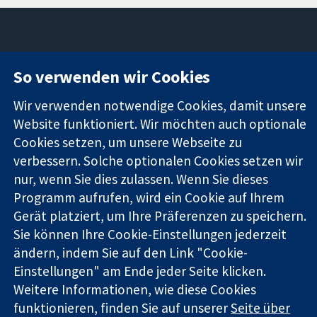
11-13 Cavendish
Kontaktieren
So verwenden wir Cookies
Square
Sie uns
Zuverlässige
London
Neuigkeiten
Wir verwenden notwendige Cookies, damit unsere
Evidenz
W1G0AN
Pressestelle
Website funktioniert. Wir möchten auch optionale
Informierte
Vereinigtes
Über uns
Cookies setzen, um unsere Webseite zu
Entscheidungen
Königreich
Stellenangebot
verbessern. Solche optionalen Cookies setzen wir
Bessere
Cochrane
Gesundheit
nur, wenn Sie dies zulassen. Wenn Sie dieses
Library
Programm aufrufen, wird ein Cookie auf Ihrem
Gerät platziert, um Ihre Präferenzen zu speichern.
Sie können Ihre Cookie-Einstellungen jederzeit
Die Cochrane Collaboration ist eine gemeinützige Organisation
(Nr. 1045921) und in England und in Wales als eine Gesellschaft
ändern, indem Sie auf den Link "Cookie-
mit beschränkter Haftung (Nr. 03044323) registriert.
Einstellungen" am Ende jeder Seite klicken.
Umsatzsteuer-Identifikationsnummer GB 718 2127 49.
Weitere Informationen, wie diese Cookies
funktionieren, finden Sie auf unserer
Seite über
Copyright © 2026 The Cochrane Collaboration