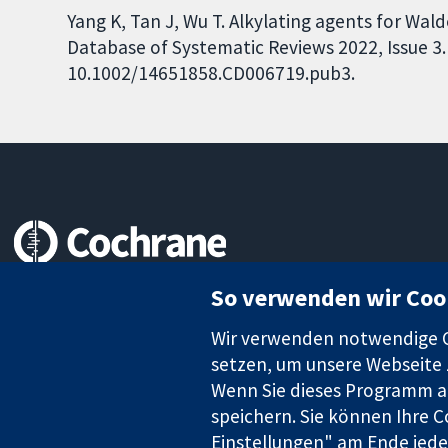
Yang K, Tan J, Wu T. Alkylating agents for W
Database of Systematic Reviews 2022, Issue 3. 
10.1002/14651858.CD006719.pub3.
Zuverlässige Evidenz
So verwenden wir Coo
Informierte Entscheidungen
Bessere Gesundheit
Wir verwenden notwendige Co
setzen, um unsere Webseite z
Wenn Sie dieses Programm au
speichern. Sie können Ihre C
Die Cochrane Collaboration ist eine gemeinützige Organisation (N
Identifikationsnummer GB 718 2127 49.
Einstellungen" am Ende jeder