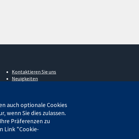
Kontaktieren Sie uns
Neuigkeiten
Pressestelle
Über uns
Stellenangebote
en auch optionale Cookies
Cochrane Library
r, wenn Sie dies zulassen.
 Ihre Präferenzen zu
n Link "Cookie-
 beschränkter Haftung (Nr. 03044323) registriert. Umsatzsteuer-