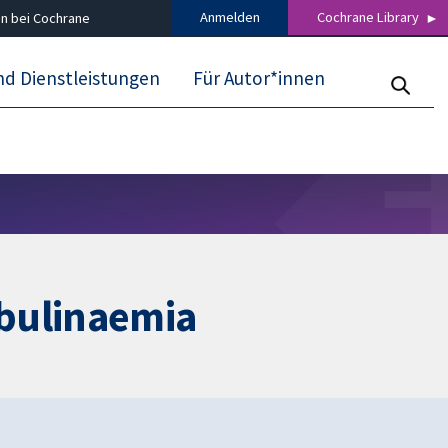
Anmelden
Cochrane Library
n bei Cochrane
nd Dienstleistungen
Für Autor*innen
obulinaemia