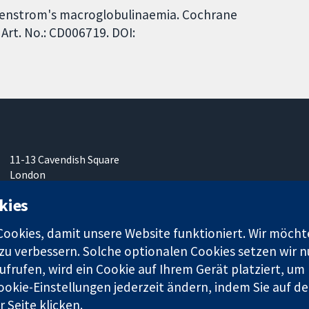
aldenstrom's macroglobulinaemia. Cochrane
Art. No.: CD006719. DOI:
11-13 Cavendish Square
London
W1G0AN
kies
Vereinigtes Königreich
okies, damit unsere Website funktioniert. Wir möcht
u verbessern. Solche optionalen Cookies setzen wir nu
frufen, wird ein Cookie auf Ihrem Gerät platziert, um
ookie-Einstellungen jederzeit ändern, indem Sie auf de
r. 1045921) und in England und in Wales als eine Gesellschaft mit
 Seite klicken.