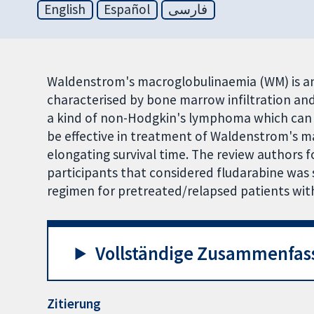
English
Español
فارسی
Waldenstrom's macroglobulinaemia (WM) is an
characterised by bone marrow infiltration an
a kind of non-Hodgkin's lymphoma which can l
be effective in treatment of Waldenstrom's m
elongating survival time. The review authors 
participants that considered fludarabine was 
regimen for pretreated/relapsed patients wi
Vollständige Zusammenfas
Zitierung