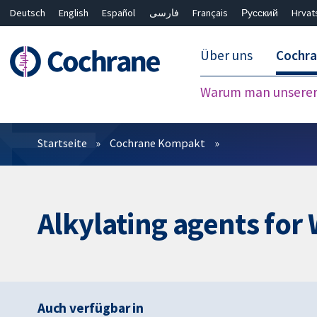
Deutsch
English
Español
فارسی
Français
Русский
Hrvat
Über uns
Cochr
Warum man unserer 
Filter
Startseite
Cochrane Kompakt
Alkylating agents fo
Auch verfügbar in