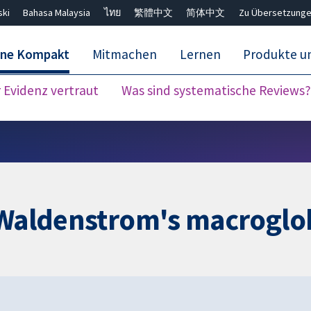
ski
Bahasa Malaysia
ไทย
繁體中文
简体中文
Zu Übersetzunge
ane Kompakt
Mitmachen
Lernen
Produkte u
Evidenz vertraut
Was sind systematische Reviews?
Close search ✖
r Waldenstrom's macrogl