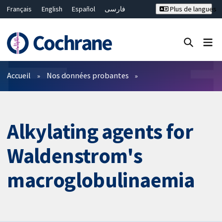
Français
English
Español
فارسی
Plus de langues
Русский
Hrvatski
Deutsch
Bahasa Malaysia
ไทย
繁體中文
简体中文
Fermer la recherche ✖
Filtres
Accueil
Nos données probantes
Alkylating agents for
Waldenstrom's
macroglobulinaemia