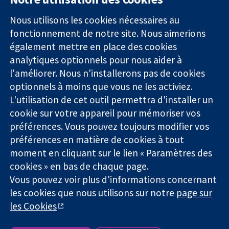
11-13 Cavendish
Contactez-
Square
nous
Nous utilisons les cookies nécessaires au
Des données
Londres
Actualités
fonctionnement de notre site. Nous aimerions
probantes.
W1G0AN
Service de
également mettre en place des cookies
Des décisions
Royaume-Uni
presse
analytiques optionnels pour nous aider à
éclairées.
Qui sommes-
l'améliorer. Nous n'installerons pas de cookies
Une meilleure
nous
santé.
Offres
optionnels à moins que vous ne les activiez.
d'emploi
L'utilisation de cet outil permettra d'installer un
Cochrane
cookie sur votre appareil pour mémoriser vos
Library
préférences. Vous pouvez toujours modifier vos
préférences en matière de cookies à tout
moment en cliquant sur le lien « Paramètres des
La Collaboration Cochrane est une association caritative (n°
cookies » en bas de chaque page.
1045921) et une société à responsabilité limitée par garantie (n°
Vous pouvez voir plus d'informations concernant
03044323) enregistrée en Angleterre et au Pays de Galles. Numéro
de TVA : GB 718 2127 49.
les cookies que nous utilisons sur notre
page sur
les Cookies
Copyright © 2026 The Cochrane Collaboration
Conditions Générales
|
Mentions légales
|
Politique de