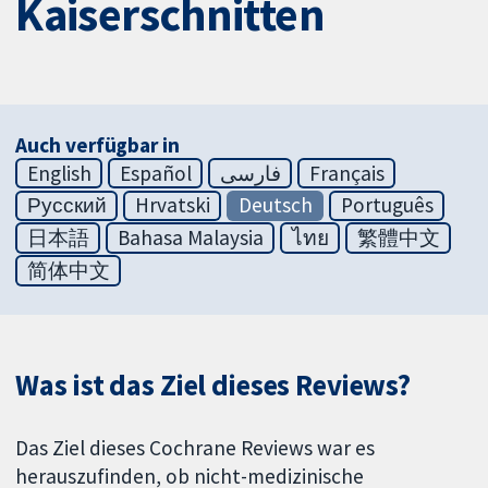
Kaiserschnitten
Auch verfügbar in
English
Español
فارسی
Français
Русский
Hrvatski
Deutsch
Português
日本語
Bahasa Malaysia
ไทย
繁體中文
简体中文
Was ist das Ziel dieses Reviews?
Das Ziel dieses Cochrane Reviews war es
herauszufinden, ob nicht-medizinische