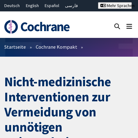
Deutsch
English
Español
فارسی
Mehr Sprachen
Français
Русский
Hrvatski
Bahasa Malaysia
ไทย
繁體中文
简体中文
Close search ✖
Filter
Startseite
Cochrane Kompakt
Nicht-medizinische
Interventionen zur
Vermeidung von
unnötigen