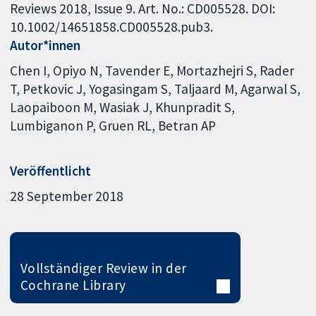
Reviews 2018, Issue 9. Art. No.: CD005528. DOI:
10.1002/14651858.CD005528.pub3.
Autor*innen
Chen I
Opiyo N
Tavender E
Mortazhejri S
Rader
T
Petkovic J
Yogasingam S
Taljaard M
Agarwal S
Laopaiboon M
Wasiak J
Khunpradit S
Lumbiganon P
Gruen RL
Betran AP
Veröffentlicht
28 September 2018
Vollständiger Review in der
Cochrane Library