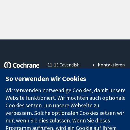
11-13 Cavendish
Kontaktieren
Square
Sie uns
Zuverlässige
So verwenden wir Cookies
London
Neuigkeiten
Evidenz
W1G0AN
Pressestelle
Informierte
Wir verwenden notwendige Cookies, damit unsere
Vereinigtes
Über uns
Entscheidungen
Königreich
Stellenangebot
Website funktioniert. Wir möchten auch optionale
Bessere
Cochrane
Cookies setzen, um unsere Webseite zu
Gesundheit
Library
verbessern. Solche optionalen Cookies setzen wir
nur, wenn Sie dies zulassen. Wenn Sie dieses
Programm aufrufen, wird ein Cookie auf Ihrem