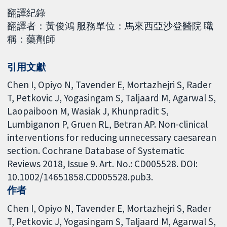
翻譯紀錄
翻譯者：黃俊鴻 服務單位：馬來西亞沙登醫院 職
稱：藥劑師
引用文獻
Chen I, Opiyo N, Tavender E, Mortazhejri S, Rader
T, Petkovic J, Yogasingam S, Taljaard M, Agarwal S,
Laopaiboon M, Wasiak J, Khunpradit S,
Lumbiganon P, Gruen RL, Betran AP. Non-clinical
interventions for reducing unnecessary caesarean
section. Cochrane Database of Systematic
Reviews 2018, Issue 9. Art. No.: CD005528. DOI:
10.1002/14651858.CD005528.pub3.
作者
Chen I
Opiyo N
Tavender E
Mortazhejri S
Rader
T
Petkovic J
Yogasingam S
Taljaard M
Agarwal S