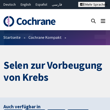
Deutsch
English
Español
فارسی
Mehr Sprachen
Français
Русский
Hrvatski
Bahasa Malaysia
ไทย
繁體中文
简体中文
Close search ✖
Filter
Startseite
Cochrane Kompakt
Selen zur Vorbeugung
von Krebs
Auch verfügbar in