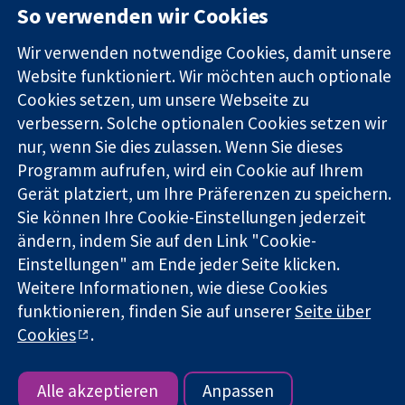
Square
Sie uns
So verwenden wir Cookies
Zuverlässige
London
Neuigkeiten
Evidenz
W1G0AN
Pressestelle
Wir verwenden notwendige Cookies, damit unsere
Informierte
Vereinigtes
Über uns
Website funktioniert. Wir möchten auch optionale
Entscheidungen
Königreich
Stellenangebot
Cookies setzen, um unsere Webseite zu
Bessere
Cochrane
Gesundheit
Library
verbessern. Solche optionalen Cookies setzen wir
nur, wenn Sie dies zulassen. Wenn Sie dieses
Programm aufrufen, wird ein Cookie auf Ihrem
Die Cochrane Collaboration ist eine gemeinützige Organisation
Gerät platziert, um Ihre Präferenzen zu speichern.
(Nr. 1045921) und in England und in Wales als eine Gesellschaft
Sie können Ihre Cookie-Einstellungen jederzeit
mit beschränkter Haftung (Nr. 03044323) registriert.
ändern, indem Sie auf den Link "Cookie-
Umsatzsteuer-Identifikationsnummer GB 718 2127 49.
Einstellungen" am Ende jeder Seite klicken.
Weitere Informationen, wie diese Cookies
Copyright © 2026 The Cochrane Collaboration
Bedingungen für die Webseite
|
Haftungsausschluss
|
funktionieren, finden Sie auf unserer
Seite über
Datenschutz
|
Cookie-Richtlinien
|
Cookie-Einstellungen
Cookies
.
Alle akzeptieren
Anpassen