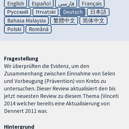
English
Español
فارسی
Français
Русский
Hrvatski
Deutsch
日本語
Bahasa Malaysia
繁體中文
简体中文
Polski
Română
Fragestellung
Wir überprüften die Evidenz, um den
Zusammenhang zwischen Einnahme von Selen
und Vorbeugung (Prävention) von Krebs zu
untersuchen. Dieser Review aktualisiert den bis
jetzt neuesten Review zu diesem Thema (Vinceti
2014 welcher bereits eine Aktualisierung von
Dennert 2011 war.
Hintergrund