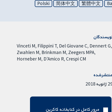
Polski
简体中文
繁體中文
Ba
ویسندگان
Vinceti M
Filippini T
Del Giovane C
Dennert G
Zwahlen M
Brinkman M
Zeegers MPA
Horneber M
D'Amico R
Crespi CM
نتشرشده
ژانویه 2018
مرور کامل در کتابخانه کاکرین