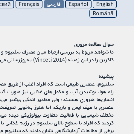
English
Español
فارسی
Français
ский
Română
سوال مطالعه مروری
ما شواهد مربوط به بررسی ارتباط میان مصرف سلنیوم و پی
کاکرین را در این زمینه (Vinceti 2014) به‌روز‌رسانی می‌کند، که به‌روزرسانی Dennert 2011 بود.
پیشینه
سلنیوم، عنصری طبیعی است که افراد اغلب از طریق مصرف 
راه هوا، نوشیدن آب، و مکمل‌های غذایی نیز صورت گیر
انسان‌ها ضروری هستند؛ ولی مقادیر اندکی بیشتر می‌ت
عنصری با طیف ایمن و باریک، اما هنوز به‌خوبی تعریف‌
کردند که افراد با سطوح بالای سلنیوم در رژیم غذایی یا 
برخی از مطالعات آزمایشگاهی نشان دادند که سلنیوم می‌