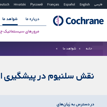
فارسی
English
Español
Français
Русский
Hrvatski
eutsch
درباره ما
شواهد ما
مرورهای سیستماتیک چ
بستن جستجو ✖
فیلترها
خانه
شواهد ما
نقش سلنیوم در پیشگیری از
در دسترس به زیان‌های