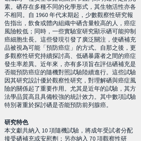
素。硒存在多種不同的化學形式，其生物活性亦各
不相同。自 1960 年代末期起，少數觀察性研究報
告指出，飲食或體內組織中硒含量較高的人，癌症
風險較低；同時，一些實驗室研究顯示硒可能抑制
癌細胞生長。這些發現引發了廣泛關注，使硒補充
品被視為可能「預防癌症」的方式。自那之後，更
多觀察性研究持續探討高、低硒暴露者之間的癌症
發生率差異。近年來，亦有多項旨在評估硒補充是
否能預防癌症的隨機對照試驗陸續進行。這些試驗
因其研究設計優於觀察性研究，對理解硒與癌症風
險的關係起了重要作用。尤其是近年的試驗，其方
法學品質高且具備較強的統計效力。其中數項試驗
特別著重於探討硒是否能預防前列腺癌。
研究特色
本文獻共納入 10 項隨機試驗，將成年受試者分配
接受硒補充或安慰劑；另亦納入 70 項觀察性研