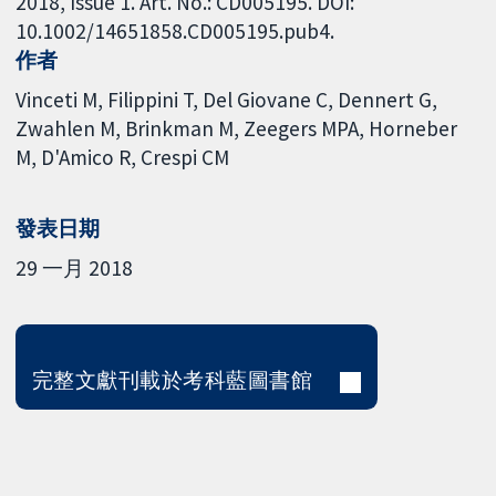
2018, Issue 1. Art. No.: CD005195. DOI:
10.1002/14651858.CD005195.pub4.
作者
Vinceti M
Filippini T
Del Giovane C
Dennert G
Zwahlen M
Brinkman M
Zeegers MPA
Horneber
M
D'Amico R
Crespi CM
發表日期
29 一月 2018
完整文獻刊載於考科藍圖書館