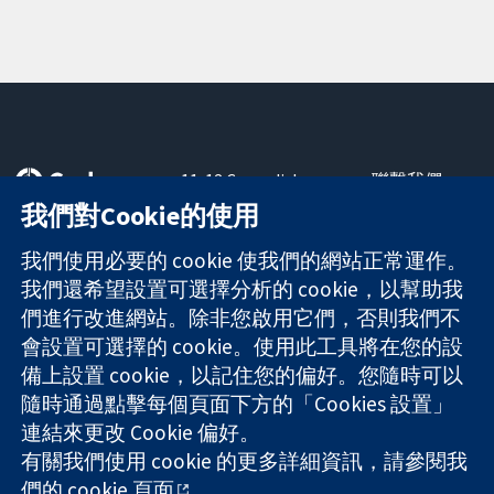
11-13 Cavendish
聯繫我們
Square
新聞
我們對Cookie的使用
可信任實證
London
新聞部
知情決定
W1G 0AN
關於我們
我們使用必要的 cookie 使我們的網站正常運作。
更完善的健康照
United Kingdom
工作機會
我們還希望設置可選擇分析的 cookie，以幫助我
護
Cochrane
們進行改進網站。除非您啟用它們，否則我們不
Library
會設置可選擇的 cookie。使用此工具將在您的設
備上設置 cookie，以記住您的偏好。您隨時可以
隨時通過點擊每個頁面下方的「Cookies 設置」
The Cochrane Collaboration is a charity (no. 1045921) and a
連結來更改 Cookie 偏好。
company limited by guarantee (no. 03044323) registered in
England & Wales. VAT registration number GB 718 2127 49.
有關我們使用 cookie 的更多詳細資訊，請參閱我
們的
cookie 頁面
。