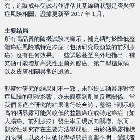
究，追蹤成年受試者並評估其基線硒狀態是否與癌
症風險相關。證據更新至 2017 年 1 月。
主要结局
所有高品質的隨機試驗均顯示，補充硒對於降低整
體癌症風險或特定癌症（包括研究最頻繁的前列腺
癌）沒有任何效果。一些試驗甚至意外地指出，補
充硒可能增加高惡性度前列腺癌、第二型糖尿病，
以及皮膚相關異常的風險。
觀察性研究的結果則不一致，未能提出硒暴露對癌
症風險的明確影響，亦未觀察到劑量反應關係。當
我們將這些研究的結果進行統合時，整體上顯示較
高的硒暴露可能與較低的整體癌症或特定癌症（如
大腸癌、前列腺癌）發生率呈現反向關聯。然而，
觀察性研究存在主要方法學弱點。由於硒暴露指標
的限制，以及不同硒化學型態的貢獻不明，受試者