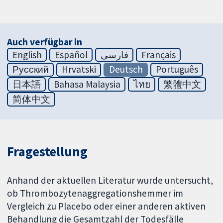
Auch verfügbar in
English
Español
فارسی
Français
Русский
Hrvatski
Deutsch
Português
日本語
Bahasa Malaysia
ไทย
繁體中文
简体中文
Fragestellung
Anhand der aktuellen Literatur wurde untersucht,
ob Thrombozytenaggregationshemmer im
Vergleich zu Placebo oder einer anderen aktiven
Behandlung die Gesamtzahl der Todesfälle