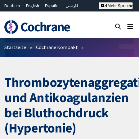
Deutsch
English
Español
فارسی
Mehr Sprachen
Français
Русский
Hrvatski
Bahasa Malaysia
ไทย
繁體中文
简体中文
Close search ✖
Filter
Startseite
Cochrane Kompakt
Thrombozytenaggrega
und Antikoagulanzien
bei Bluthochdruck
(Hypertonie)