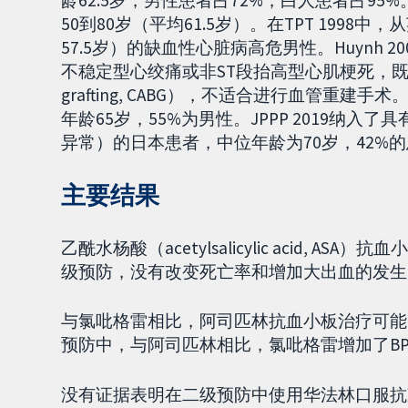
龄62.5岁，男性患者占72%，白人患者占95%
50到80岁（平均61.5岁）。在TPT 1998
57.5岁）的缺血性心脏病高危男性。Huynh
不稳定型心绞痛或非ST段抬高型心肌梗死，既往有冠状动
grafting, CABG），不适合进行血管重建手
年龄65岁，55%为男性。JPPP 2019纳
异常）的日本患者，中位年龄为70岁，42%
主要结果
乙酰水杨酸（acetylsalicylic acid,
级预防，没有改变死亡率和增加大出血的发生
与氯吡格雷相比，阿司匹林抗血小板治疗可能
预防中，与阿司匹林相比，氯吡格雷增加了B
没有证据表明在二级预防中使用华法林口服抗