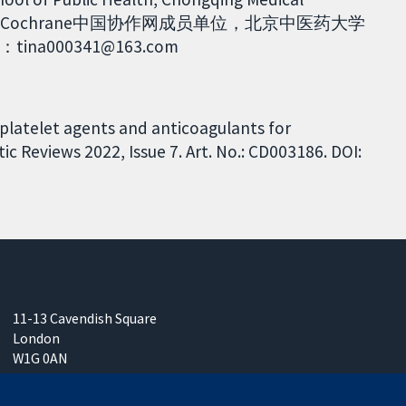
翻译由Cochrane中国协作网成员单位，北京中医药大学
000341@163.com
iplatelet agents and anticoagulants for
 Reviews 2022, Issue 7. Art. No.: CD003186. DOI:
11-13 Cavendish Square
London
W1G 0AN
United Kingdom