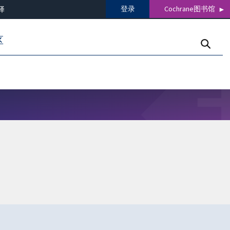
登录
Cochrane图书馆
译
区