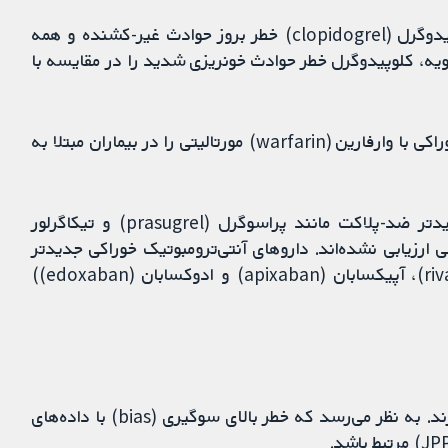
درمان ضد-پلاکت با آسپرین احتمالا در مقایسه با کلوپیدوگرل (clopidogrel) خطر بروز حوادث غیر-کشنده و همه
یه، کلوپیدوگرل خطر حوادث خونریزی شدید را در مقایسه با
شواهدی وجود ندارد که نشان دهد آنتی‌کوآگولاسیون خوراکی با وارفارین (warfarin) مورتالیتی را در بیماران مبتلا به
تیکلوپیدین (ticlopidine)، کلوپیدوگرل و عوامل جدیدتر ضد-پلاکت مانند پراسوگرل (prasugrel) و تیکاگرلور
بتلا به BP بالا به اندازه کافی ارزیابی نشده‌اند. داروهای آنتی‌ترومبوتیک خوراکی جدیدتر
(دابیگاتران (dabigatran)، ریواروکسابان (rivaroxaban)، آپیکسابان (apixaban) و ادوکسابان (edoxaban))
بیشتر شواهد در این مرور شواهدی با قطعیت پائین دارند. به نظر می‌رسد که خطر بالای سوگیری (bias) با داده‌های