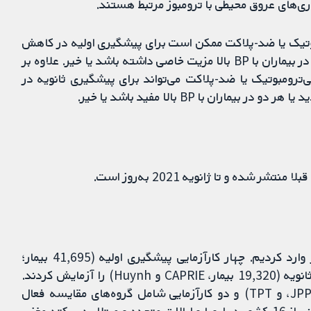
ی‌های عروق محیطی با ترومبوز مرتبط هستند.
بوتیک یا ضد-پلاکت ممکن است برای پیشگیری اولیه در کاهش
مرگ‌ومیرهای کلی یا حوادث ترومبوتیک اساسی یا هر دو در بیماران با BP بالا مزیت خاصی داشته باشد یا خیر. علاوه بر
‌ترومبوتیک یا ضد-پلاکت می‌تواند برای پیشگیری ثانویه در
ن با BP بالا مفید باشد یا خیر.
ه و تا ژانویه 2021 به‌روز است.
شش کارآزمایی را با مجموع 61,015 بیمار در این مرور وارد کردیم. چهار کارآزمایی پیشگیری اولیه (41,695 بیمار؛
HOT؛ JPAD؛ JPPP و TPT) و دو کارآزمایی پیشگیری ثانویه (19,320 بیمار، CAPRIE و Huynh) را آزمایش کردند.
چهار کارآزمایی کنترل شده با دارونما (HOT؛ JPAD؛ JPPP، و TPT) و دو کارآزمایی شامل گروه‏‌های مقایسه فعال