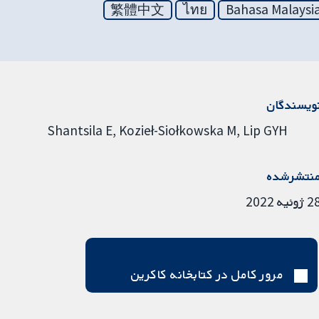
繁體中文
ไทย
Bahasa Malaysi
ویسندگان
Shantsila E
Kozieł-Siołkowska M
Lip GYH
نتشرشده
ژوئیه 2022
مرور کامل در کتابخانه کاکرین