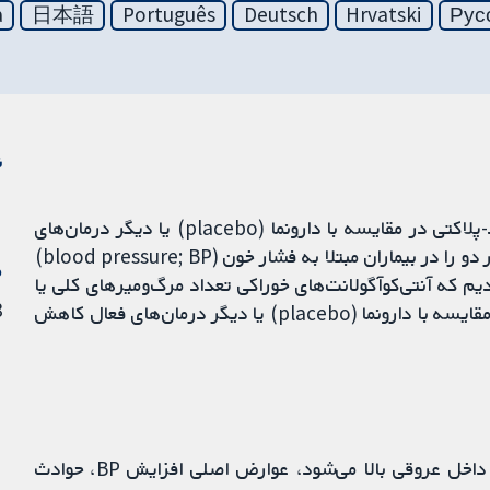
a
日本語
Português
Deutsch
Hrvatski
Рус
ن
شواهدی را مرور کردیم که بررسی می‌کردند عوامل ضد-پلاکتی در مقایسه با دارونما (placebo) یا دیگر درمان‌های
فعال، مرگ‌ومیرهای کلی یا حوادث ترومبوتیک عمده یا هر دو را در بیماران مبتلا به فشار خون (blood pressure; BP)
م
دیم که آنتی‌کوآگولانت‌های خوراکی تعداد مرگ‌ومیرهای کلی یا
28 
حوادث ترومبوتیک اساسی یا هر دو را در این بیماران در مقایسه با دارونما (placebo) یا دیگر درمان‌های فعال کاهش
اگرچه افزایش سیستمیک (شریانی) BP منجر به فشار داخل عروقی بالا می‌شود، عوارض اصلی افزایش BP، حوادث