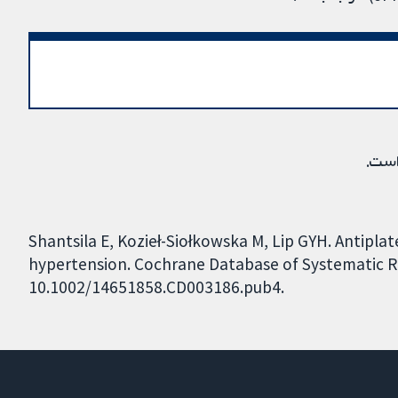
است.
Shantsila E, Kozieł-Siołkowska M, Lip GYH. Antipla
hypertension. Cochrane Database of Systematic Rev
10.1002/14651858.CD003186.pub4.