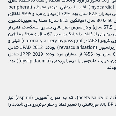
(CAPRIE و Huynh) بودند. CAPRIE 1996 شامل بیمارانی از 16 کشور در اروپا و ایالات متحده و مبتلا به سکته مغزی
ایسکمیک اخیر، انفارکتوس میوکارد (myocardial infarction; MI) اخیر یا بیماری عروق محیطی (peripheral
vascular disease; PVD) علامت‌دار بودند. میانگین سنی بیماران 62.5 سال بود. %72 از بیماران مرد و 95% قفقازی
بودند. HOT 1998 شامل بیمارانی از 26 کشور، در سنین 50 تا 80 سال (میانگین 61.5 سال) مبتلا به هیپرتانسیون
بودند. در TPT 1998، مردان بین 45 و 69 سال (میانگین 57.5 سال) و در معرض خطر بالای بیماری ایسکمیک قلبی از
108 مرکز در بریتانیا انتخاب شدند. Huynh 2001 شامل بیمارانی از کانادا با میانگین سنی 67 سال و مبتلا به آنژین
ناپایدار یا MI بدون صعود قطعه ST، با پیوند بای‌پس عروق کرونر (coronary artery bypass graft; CABG) قبلی و
کاندیدای ضعیفی برای دریافت یک پروسیجر ریواسکولاریزاسیون (revascularisation) بودند. JPAD 2012 شامل
بیماران ژاپنی مبتلا به دیابت نوع 2، با میانگین سنی 65 سال بود، 55% از بیماران مرد بودند. JPPP 2019 شامل
بیماران ژاپنی با عوامل خطر آترواسکلروتیک (هیپرتانسیون، دیابت ملیتوس یا دیس‌لیپیدمی (dyslipidaemia)) بود.
درمان ضد-پلاکت با استیل‌سالیسیلیک اسید (acetylsalicylic acid; ASA)، که به عنوان آسپرین (aspirin) نیز
شناخته می‌شود، برای پیشگیری اولیه در بیماران مبتلا به BP بالا، مورتالیتی را تغییر نداد و خطر خونریزی‌های شدید را