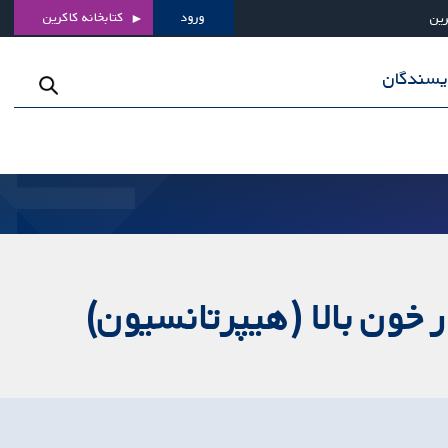
ورود
کتابخانه کاکرین
رین
ویسندگان
 خون بالا (هیپرتانسیون)