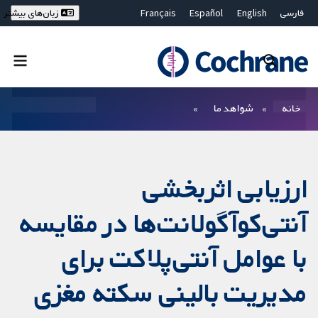
فارسی
English
Español
Français
زبان‌های بیشتر
Deutsch
Hrvatski
Русский
简体中文
繁體中文
ไทย
Bahasa Malaysia
بستن جستجو ✖
فیلترها
خانه
شواهد ما
ارزیابی اثربخشی
آنتی‌کوآگولانت‌ها در مقایسه
با عوامل آنتی‌پلاکت برای
مدیریت بالینی سکته مغزی