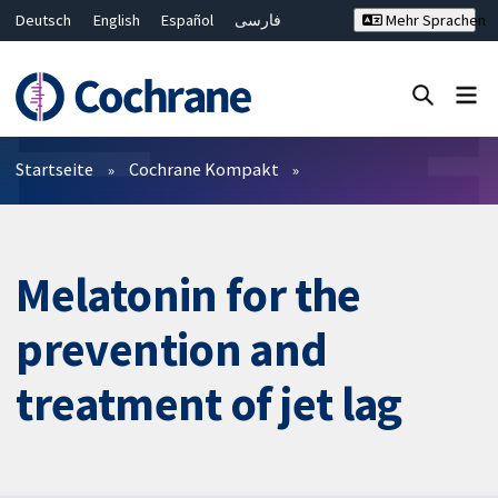
Deutsch
English
Español
فارسی
Mehr Sprachen
Français
Русский
Hrvatski
Bahasa Malaysia
ไทย
繁體中文
简体中文
Close search ✖
Filter
Startseite
Cochrane Kompakt
Melatonin for the
prevention and
treatment of jet lag