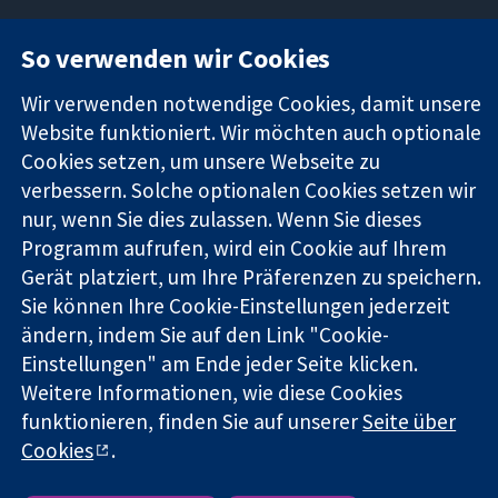
So verwenden wir Cookies
11-13 Cavendish
Kontaktieren
Square
Sie uns
Zuverlässige
Wir verwenden notwendige Cookies, damit unsere
London
Neuigkeiten
Evidenz
W1G0AN
Pressestelle
Website funktioniert. Wir möchten auch optionale
Informierte
Vereinigtes
Über uns
Cookies setzen, um unsere Webseite zu
Entscheidungen
Königreich
Stellenangebot
verbessern. Solche optionalen Cookies setzen wir
Bessere
Cochrane
nur, wenn Sie dies zulassen. Wenn Sie dieses
Gesundheit
Library
Programm aufrufen, wird ein Cookie auf Ihrem
Gerät platziert, um Ihre Präferenzen zu speichern.
Sie können Ihre Cookie-Einstellungen jederzeit
Die Cochrane Collaboration ist eine gemeinützige Organisation
ändern, indem Sie auf den Link "Cookie-
(Nr. 1045921) und in England und in Wales als eine Gesellschaft
mit beschränkter Haftung (Nr. 03044323) registriert.
Einstellungen" am Ende jeder Seite klicken.
Umsatzsteuer-Identifikationsnummer GB 718 2127 49.
Weitere Informationen, wie diese Cookies
funktionieren, finden Sie auf unserer
Seite über
Copyright © 2026 The Cochrane Collaboration
Cookies
.
Bedingungen für die Webseite
|
Haftungsausschluss
|
Datenschutz
|
Cookie-Richtlinien
|
Cookie-Einstellungen