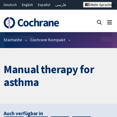
Deutsch
English
Español
فارسی
Mehr Sprachen
Français
Русский
Hrvatski
Bahasa Malaysia
ไทย
繁體中文
简体中文
Close search ✖
Filter
Startseite
Cochrane Kompakt
Manual therapy for
asthma
Auch verfügbar in