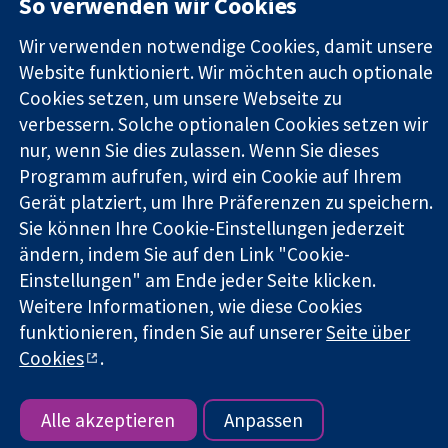
So verwenden wir Cookies
11-13 Cavendish
Kontaktieren
Square
Sie uns
Wir verwenden notwendige Cookies, damit unsere
Zuverlässige
London
Neuigkeiten
Evidenz
Website funktioniert. Wir möchten auch optionale
W1G0AN
Pressestelle
Informierte
Vereinigtes
Über uns
Cookies setzen, um unsere Webseite zu
Entscheidungen
Königreich
Stellenangebot
verbessern. Solche optionalen Cookies setzen wir
Bessere
Cochrane
nur, wenn Sie dies zulassen. Wenn Sie dieses
Gesundheit
Library
Programm aufrufen, wird ein Cookie auf Ihrem
Gerät platziert, um Ihre Präferenzen zu speichern.
Sie können Ihre Cookie-Einstellungen jederzeit
Die Cochrane Collaboration ist eine gemeinützige Organisation
ändern, indem Sie auf den Link "Cookie-
(Nr. 1045921) und in England und in Wales als eine Gesellschaft
Einstellungen" am Ende jeder Seite klicken.
mit beschränkter Haftung (Nr. 03044323) registriert.
Umsatzsteuer-Identifikationsnummer GB 718 2127 49.
Weitere Informationen, wie diese Cookies
funktionieren, finden Sie auf unserer
Seite über
Copyright © 2026 The Cochrane Collaboration
Cookies
.
Bedingungen für die Webseite
|
Haftungsausschluss
|
Datenschutz
|
Cookie-Richtlinien
|
Cookie-Einstellungen
Alle akzeptieren
Anpassen