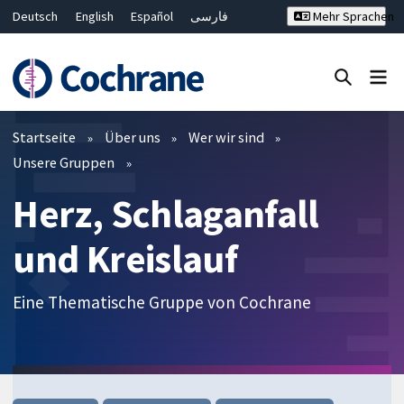
Deutsch
English
Español
فارسی
Mehr Sprachen
Français
Русский
Hrvatski
Bahasa Malaysia
ไทย
繁體中文
简体中文
Close search ✖
Filter
Startseite
Über uns
Wer wir sind
Unsere Gruppen
Herz, Schlaganfall
und Kreislauf
Eine Thematische Gruppe von Cochrane