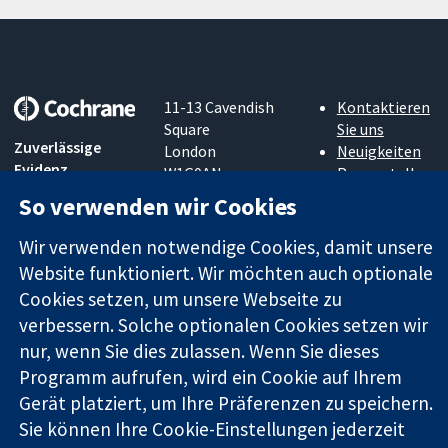
11-13 Cavendish
Kontaktieren
Square
Sie uns
Zuverlässige
London
Neuigkeiten
Evidenz
W1G0AN
Pressestelle
Informierte
Vereinigtes
Über uns
So verwenden wir Cookies
Entscheidungen
Königreich
Stellenangebot
Bessere
Cochrane
Wir verwenden notwendige Cookies, damit unsere
Gesundheit
Library
Website funktioniert. Wir möchten auch optionale
Cookies setzen, um unsere Webseite zu
verbessern. Solche optionalen Cookies setzen wir
Die Cochrane Collaboration ist eine gemeinützige Organisation
nur, wenn Sie dies zulassen. Wenn Sie dieses
(Nr. 1045921) und in England und in Wales als eine Gesellschaft
Programm aufrufen, wird ein Cookie auf Ihrem
mit beschränkter Haftung (Nr. 03044323) registriert.
Gerät platziert, um Ihre Präferenzen zu speichern.
Umsatzsteuer-Identifikationsnummer GB 718 2127 49.
Sie können Ihre Cookie-Einstellungen jederzeit
Copyright © 2026 The Cochrane Collaboration