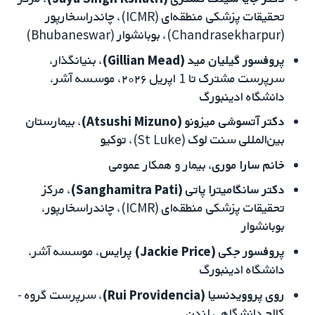
تحقیقات پزشکی منطقه‌ای (ICMR)، چاندراسخارپور
(Chandrasekharpur)، بوبانشوار (Bhubaneswar)
پروفسور گیلیان مید (Gillian Mead)
، بنیانگذار،
سرپرست مشترک تا 1 اپریل ۲۰۲۶، موسسه آشر،
دانشگاه ادینبورگ
دکتر آتسوشی میزونو (Atsushi Mizuno)
، بیمارستان
بین‌المللی سنت لوک (St Luke)، توکیو
خانم سارا موری
، بیمار و همکار عمومی
دکتر سانگامیترا پاتی (Sanghamitra Pati)
، مرکز
تحقیقات پزشکی منطقه‌ای (ICMR)، چاندراسخارپور،
بوبانشوار
پروفسور جکی (Jackie Price) پرایس
، موسسه آشر،
دانشگاه ادینبورگ
روی پروویدنسیا (Rui Providencia)
، سرپرست گروه -
کالج دانشگاهی لندن