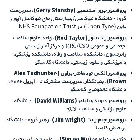
پروفسور جری استنسبی (Gerry Stansby)
، سرپرست
گروه - دانشگاه نیوکاسل/بیمارستان‌های نیوکاسل آپون
تاین (Upon Tyne) در NHS Foundation Trust
پروفسور راد تیلور (Rod Taylor)
، واحد علوم سلامت
اجتماعی و عمومی MRC/CSO و مرکز آمار زیستی
رابرتسون، دانشکده سلامت و رفاه، دانشکده پزشکی،
دامپزشکی و علوم زیستی، دانشگاه گلاسگو
پروفسور الکس تودهانتر-براون (Alex Todhunter-
Brown)
، بنیانگذار، سرپرست مشترک تا ۱ اپریل ۲۰۲۶،
دانشگاه کالدونیای گلاسگو
پروفسور دیوید ویلیامز (David Williams)
، دانشگاه
علوم پزشکی و سلامت RCSI
پروفسور جیم رایت (Jim Wright)
، رهبر گروه - دانشگاه
بریتیش کلمبیا
دکتر سیمیائو وو (Simiao Wu)
، بیمارستان غرب چین،