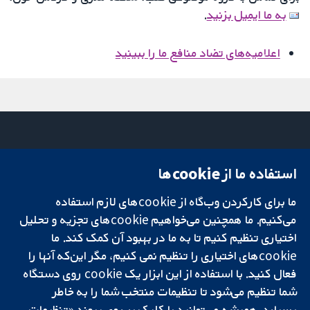
به ما ایمیل بزنید
.
اعلامیه‌های تضاد منافع ما را ببینید
استفاده ما از cookie‌ها
میدان کاوندیش
تماس با ما
۱۳-۱۱
اخبار
ما برای کارکردن وب‌گاه از cookie‌های لازم استفاده
تحقیقات قابل
لندن
دفتر رسانه‌ای
اعتماد.
می‌کنیم. ما همچنین می‌خواهیم cookie‌های تجزیه و تحلیل
W1G 0AN
درباره ما
تصمیم‌گیری آگاهانه.
بریتانیا
فرصت‌های
اختیاری تنظیم کنیم تا به ما در بهبود آن کمک کند. ما
سلامت بهتر.
شغلی
cookie‌های اختیاری را تنظیم نمی کنیم، مگر این‌که آنها را
Cochrane
فعال کنید. با استفاده از این ابزار یک cookie‌ روی دستگاه
Library
شما تنظیم می‌شود تا تنظیمات منتخب شما را به خاطر
بسپارد. همیشه می‌توانید با کلیک بر روی پیوند «تنظیمات