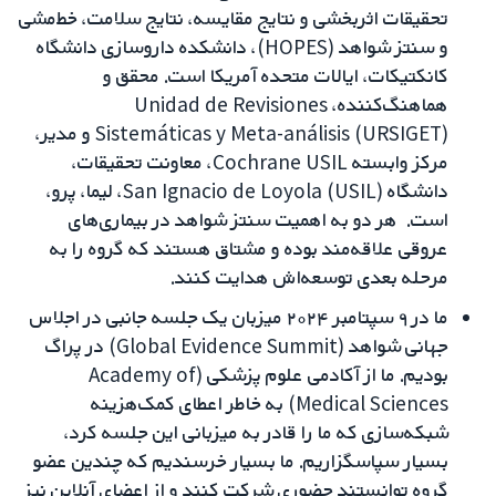
تحقیقات اثربخشی و نتایج مقایسه، نتایج سلامت، خط‌مشی
و سنتز شواهد (HOPES)، دانشکده داروسازی دانشگاه
کانکتیکات، ایالات متحده آمریکا است. محقق و
هماهنگ‌کننده، Unidad de Revisiones
Sistemáticas y Meta-análisis (URSIGET) و مدیر،
مرکز وابسته Cochrane USIL، معاونت تحقیقات،
دانشگاه San Ignacio de Loyola (USIL)، لیما، پرو،
است. هر دو به اهمیت سنتز شواهد در بیماری‌های
عروقی علاقه‌مند بوده و مشتاق هستند که گروه را به
مرحله بعدی توسعه‌اش هدایت کنند.
ما در ۹ سپتامبر ۲۰۲۴ میزبان یک جلسه جانبی در اجلاس
جهانی شواهد (Global Evidence Summit) در پراگ
بودیم. ما از آکادمی علوم پزشکی (Academy of
Medical Sciences) به خاطر اعطای کمک‌هزینه
شبکه‌سازی که ما را قادر به میزبانی این جلسه کرد،
بسیار سپاسگزاریم. ما بسیار خرسندیم که چندین عضو
گروه توانستند حضوری شرکت کنند و از اعضای آنلاین نیز