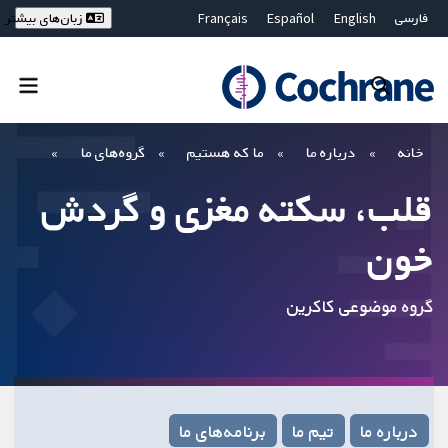
فارسی
English
Español
Français
زبان‌های بیشتر
Deutsch
Hrvatski
Русский
简体中文
繁體中文
ไทย
Bahasa Malaysia
بستن جستجو ✖
فیلترها
خانه
درباره ما
ما که هستیم
گروه‌های ما
قلب، سکته مغزی و گردش
خون
گروه موضوعی کاکرین
درباره ما
تیم ما
برنامه‌های ما