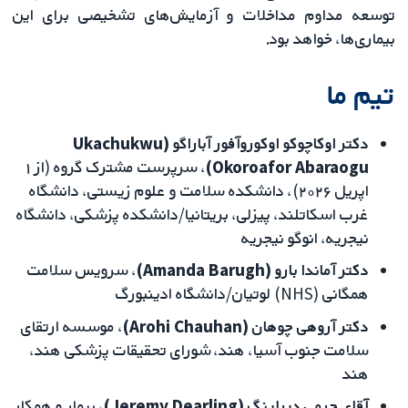
توسعه مداوم مداخلات و آزمایش‌های تشخیصی برای این
بیماری‌ها، خواهد بود.
تیم ما
دکتر اوکاچوکو اوکوروآفور آباراگو (Ukachukwu
Okoroafor Abaraogu)
، سرپرست مشترک گروه (از ۱
اپریل ۲۰۲۶)، دانشکده سلامت و علوم زیستی، دانشگاه
غرب اسکاتلند، پیزلی، بریتانیا/دانشکده پزشکی، دانشگاه
نیجریه، انوگو نیجریه
دکتر آماندا بارو (Amanda Barugh)
، سرویس سلامت
همگانی (NHS) لوتیان/دانشگاه ادینبورگ
دکتر آروهی چوهان (Arohi Chauhan)
، موسسه ارتقای
سلامت جنوب آسیا، هند، شورای تحقیقات پزشکی هند،
هند
آقای جرمی دیرلینگ (Jeremy Dearling)
، بیمار و همکار