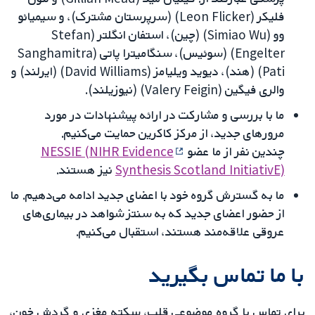
فلیکر (Leon Flicker) (سرپرستان مشترک)، و سیمیائو
وو (Simiao Wu) (چین)، استفان انگلتر (Stefan
Engelter) (سوئیس)، سنگامیترا پاتی (Sanghamitra
Pati) (هند)، دیوید ویلیامز (David Williams) (ایرلند) و
والری فیگین (Valery Feigin) (نیوزیلند).
ما با بررسی و مشارکت در ارائه پیشنهادات در مورد
مرورهای جدید، از مرکز کاکرین حمایت می‌کنیم.
چندین نفر از ما عضو
NESSIE (NIHR Evidence
Synthesis Scotland InitiativE)
نیز هستند.
ما به گسترش گروه خود با اعضای جدید ادامه می‌دهیم. ما
از حضور اعضای جدید که به سنتز شواهد در بیماری‌های
عروقی علاقه‌مند هستند، استقبال می‌کنیم.
با ما تماس بگیرید
برای تماس با گروه موضوعی قلب، سکته مغزی و گردش خون،