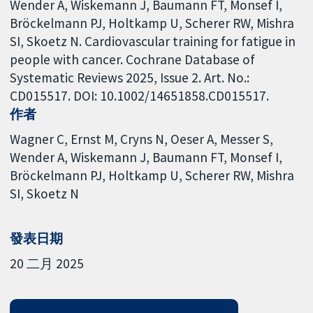
Wender A, Wiskemann J, Baumann FT, Monsef I,
Bröckelmann PJ, Holtkamp U, Scherer RW, Mishra
SI, Skoetz N. Cardiovascular training for fatigue in
people with cancer. Cochrane Database of
Systematic Reviews 2025, Issue 2. Art. No.:
CD015517. DOI: 10.1002/14651858.CD015517.
作者
Wagner C
Ernst M
Cryns N
Oeser A
Messer S
Wender A
Wiskemann J
Baumann FT
Monsef I
Bröckelmann PJ
Holtkamp U
Scherer RW
Mishra
SI
Skoetz N
發表日期
20 二月 2025