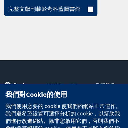
完整文獻刊載於考科藍圖書館
11-13 Cavendish
聯繫我們
Square
新聞
我們對Cookie的使用
可信任實證
London
新聞部
知情決定
W1G 0AN
關於我們
我們使用必要的 cookie 使我們的網站正常運作。
更完善的健康照
United Kingdom
工作機會
我們還希望設置可選擇分析的 cookie，以幫助我
護
Cochrane
們進行改進網站。除非您啟用它們，否則我們不
Library