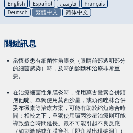
English
Español
فارسی
Français
Deutsch
繁體中文
简体中文
關鍵訊息
當懷疑患有細菌性角膜炎（眼睛前部透明部分
的細菌感染）時，及時的診斷和治療非常重
要。
在治療細菌性角膜炎時，採用萬古黴素合併頭
孢他啶、單獨使用莫西沙星，或頭孢唑林合併
妥布黴素等治療方案，可能有助於縮短癒合時
間；相較之下，單獨使用環丙沙星治療則可能
導致癒合時間延長。最不可能引起不良反應
（如刺激感或角膜穿孔〔即角膜出現破洞〕）