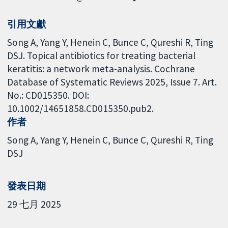
引用文獻
Song A, Yang Y, Henein C, Bunce C, Qureshi R, Ting
DSJ. Topical antibiotics for treating bacterial
keratitis: a network meta-analysis. Cochrane
Database of Systematic Reviews 2025, Issue 7. Art.
No.: CD015350. DOI:
10.1002/14651858.CD015350.pub2.
作者
Song A
Yang Y
Henein C
Bunce C
Qureshi R
Ting
DSJ
發表日期
29 七月 2025