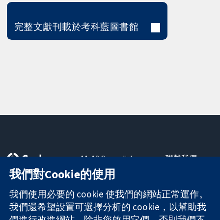
完整文獻刊載於考科藍圖書館
11-13 Cavendish
聯繫我們
Square
新聞
我們對Cookie的使用
可信任實證
London
新聞部
知情決定
W1G 0AN
關於我們
我們使用必要的 cookie 使我們的網站正常運作。
更完善的健康照
United Kingdom
工作機會
我們還希望設置可選擇分析的 cookie，以幫助我
護
Cochrane
們進行改進網站。除非您啟用它們，否則我們不