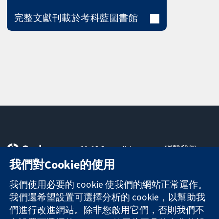
完整文獻刊載於考科藍圖書館
11-13 Cavendish
聯繫我們
Square
新聞
我們對Cookie的使用
可信任實證
London
新聞部
知情決定
W1G 0AN
關於我們
我們使用必要的 cookie 使我們的網站正常運作。
更完善的健康照
United Kingdom
工作機會
我們還希望設置可選擇分析的 cookie，以幫助我
護
Cochrane
們進行改進網站。除非您啟用它們，否則我們不
Library