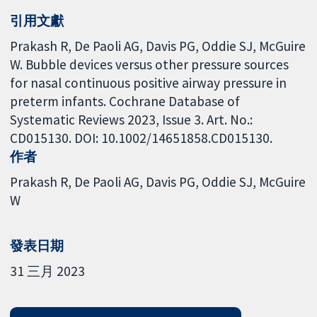
引用文獻
Prakash R, De Paoli AG, Davis PG, Oddie SJ, McGuire
W. Bubble devices versus other pressure sources
for nasal continuous positive airway pressure in
preterm infants. Cochrane Database of
Systematic Reviews 2023, Issue 3. Art. No.:
CD015130. DOI: 10.1002/14651858.CD015130.
作者
Prakash R
De Paoli AG
Davis PG
Oddie SJ
McGuire
W
發表日期
31 三月 2023