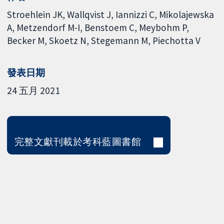
Stroehlein JK
Wallqvist J
Iannizzi C
Mikolajewska
A
Metzendorf M-I
Benstoem C
Meybohm P
Becker M
Skoetz N
Stegemann M
Piechotta V
發表日期
24 五月 2021
完整文獻刊載於考科藍圖書館