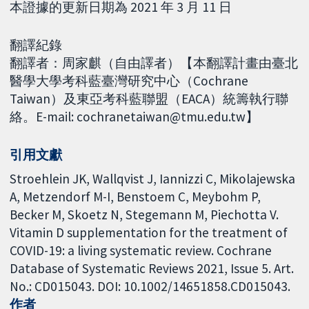
本證據的更新日期為 2021 年 3 月 11 日
翻譯紀錄
翻譯者：周家麒（自由譯者）【本翻譯計畫由臺北
醫學大學考科藍臺灣研究中心（Cochrane
Taiwan）及東亞考科藍聯盟（EACA）統籌執行聯
絡。E-mail: cochranetaiwan@tmu.edu.tw】
引用文獻
Stroehlein JK, Wallqvist J, Iannizzi C, Mikolajewska
A, Metzendorf M-I, Benstoem C, Meybohm P,
Becker M, Skoetz N, Stegemann M, Piechotta V.
Vitamin D supplementation for the treatment of
COVID-19: a living systematic review. Cochrane
Database of Systematic Reviews 2021, Issue 5. Art.
No.: CD015043. DOI: 10.1002/14651858.CD015043.
作者