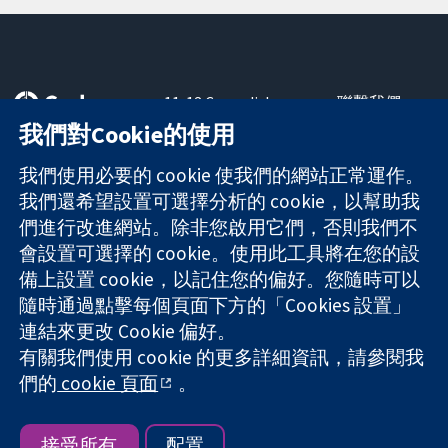
11-13 Cavendish
聯繫我們
Square
新聞
我們對Cookie的使用
可信任實證
London
新聞部
知情決定
W1G 0AN
關於我們
我們使用必要的 cookie 使我們的網站正常運作。
更完善的健康照
United Kingdom
工作機會
我們還希望設置可選擇分析的 cookie，以幫助我
護
Cochrane
們進行改進網站。除非您啟用它們，否則我們不
Library
會設置可選擇的 cookie。使用此工具將在您的設
備上設置 cookie，以記住您的偏好。您隨時可以
隨時通過點擊每個頁面下方的「Cookies 設置」
The Cochrane Collaboration is a charity (no. 1045921) and a
連結來更改 Cookie 偏好。
company limited by guarantee (no. 03044323) registered in
England & Wales. VAT registration number GB 718 2127 49.
有關我們使用 cookie 的更多詳細資訊，請參閱我
們的
cookie 頁面
。
版權所有 © 2026 The Cochrane Collaboration
網站條款與條件
|
免責聲明
|
隱私權
|
Cookie 政策
|
Cookie 設定
接受所有
配置