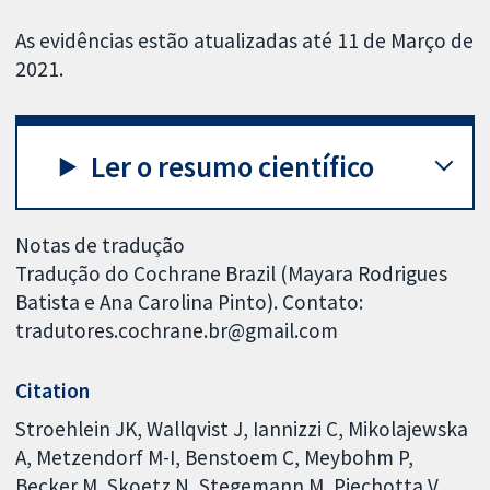
As evidências estão atualizadas até 11 de Março de
2021.
Ler o resumo científico
Notas de tradução
Tradução do Cochrane Brazil (Mayara Rodrigues
Batista e Ana Carolina Pinto). Contato:
tradutores.cochrane.br@gmail.com
Citation
Stroehlein JK, Wallqvist J, Iannizzi C, Mikolajewska
A, Metzendorf M-I, Benstoem C, Meybohm P,
Becker M, Skoetz N, Stegemann M, Piechotta V.