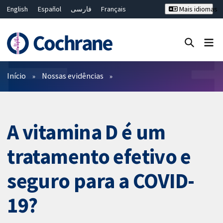
English
Español
فارسی
Français
Mais idiomas
Русский
Hrvatski
Deutsch
Bahasa Malaysia
ไทย
繁體中文
简体中文
Close search ✖
Filtros
Início
Nossas evidências
A vitamina D é um
tratamento efetivo e
seguro para a COVID-
19?