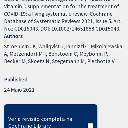
Vitamin D supplementation for the treatment of
COVID-19: a living systematic review. Cochrane
Database of Systematic Reviews 2021, Issue 5. Art.
No.: CD015043. DOI: 10.1002/14651858.CD015043.
Authors
Stroehlein JK
Wallqvist J
Iannizzi C
Mikolajewska
A
Metzendorf M-I
Benstoem C
Meybohm P
Becker M
Skoetz N
Stegemann M
Piechotta V
Published
24 Maio 2021
Ver a revisão completa na
Cochrane Library