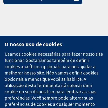
O nosso uso de cookies
Usamos cookies necessárias para fazer nosso site
funcionar. Gostaríamos também de definir
11-13 Cavendish
Contato
cookies analíticos opcionais para nos ajudar a
Square
Notícias
melhorar nosso site. Não vamos definir cookies
Evidências
Londres
Assessoria de
confiáveis.
W1G 0AN
imprensa
opcionais a menos que você as habilite. A
Decisões
Reino Unido
Sobre nós
utilização desta ferramenta irá colocar uma
informadas.
Emprego
cookie no seu dispositivo para lembrar as suas
Melhor saúde.
Cochrane
preferências. Você sempre pode alterar suas
Library
preferências de cookies a qualquer momento