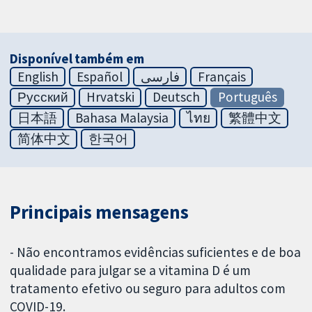
Disponível também em
English
Español
فارسی
Français
Русский
Hrvatski
Deutsch
Português
日本語
Bahasa Malaysia
ไทย
繁體中文
简体中文
한국어
Principais mensagens
- Não encontramos evidências suficientes e de boa
qualidade para julgar se a vitamina D é um
tratamento efetivo ou seguro para adultos com
COVID-19.