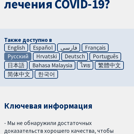
лечения COVID-19?
Также доступно в
English
Español
فارسی
Français
Русский
Hrvatski
Deutsch
Português
日本語
Bahasa Malaysia
ไทย
繁體中文
简体中文
한국어
Ключевая информация
- Мы не обнаружили достаточных
доказательств хорошего качества, чтобы