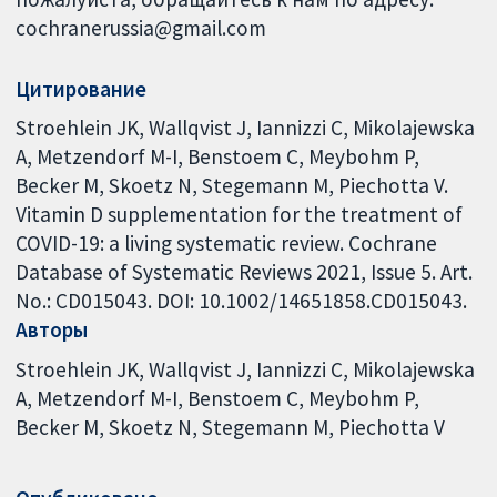
cochranerussia@gmail.com
Цитирование
Stroehlein JK, Wallqvist J, Iannizzi C, Mikolajewska
A, Metzendorf M-I, Benstoem C, Meybohm P,
Becker M, Skoetz N, Stegemann M, Piechotta V.
Vitamin D supplementation for the treatment of
COVID-19: a living systematic review. Cochrane
Database of Systematic Reviews 2021, Issue 5. Art.
No.: CD015043. DOI: 10.1002/14651858.CD015043.
Авторы
Stroehlein JK
Wallqvist J
Iannizzi C
Mikolajewska
A
Metzendorf M-I
Benstoem C
Meybohm P
Becker M
Skoetz N
Stegemann M
Piechotta V