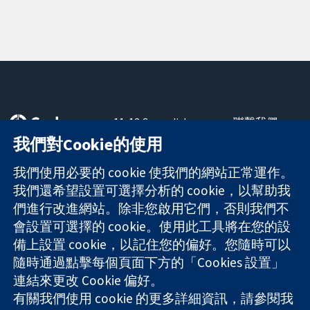
11-13 Cavendish
聯繫我們
Square
新聞
我們對Cookie的使用
可信任實證
London
新聞部
知情決定
W1G 0AN
關於我們
我們使用必要的 cookie 使我們的網站正常運作。
更完善的健康照
United Kingdom
工作機會
我們還希望設置可選擇分析的 cookie，以幫助我
護
Cochrane
們進行改進網站。除非您啟用它們，否則我們不
Library
會設置可選擇的 cookie。使用此工具將在您的設
備上設置 cookie，以記住您的偏好。您隨時可以
隨時通過點擊每個頁面下方的「Cookies 設置」
The Cochrane Collaboration is a charity (no. 1045921) and a
連結來更改 Cookie 偏好。
company limited by guarantee (no. 03044323) registered in
England & Wales. VAT registration number GB 718 2127 49.
有關我們使用 cookie 的更多詳細資訊，請參閱我