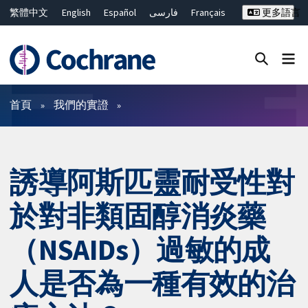
繁體中文
English
Español
فارسی
Français
更多語言
Русский
Hrvatski
Deutsch
Bahasa Malaysia
ไทย
简体中文
關閉搜尋 ✖
篩選條件
首頁
我們的實證
誘導阿斯匹靈耐受性對
於對非類固醇消炎藥
（NSAIDs）過敏的成
人是否為一種有效的治