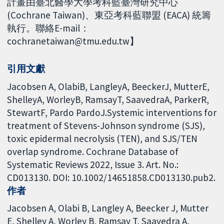
計畫由臺北醫學大學考科藍臺灣研究中心
(Cochrane Taiwan)、東亞考科藍聯盟 (EACA) 統籌
執行。聯絡E-mail：
cochranetaiwan@tmu.edu.tw】
引用文獻
Jacobsen A, OlabiB, LangleyA, BeeckerJ, MutterE,
ShelleyA, WorleyB, RamsayT, SaavedraA, ParkerR,
StewartF, Pardo PardoJ.Systemic interventions for
treatment of Stevens-Johnson syndrome (SJS),
toxic epidermal necrolysis (TEN), and SJS/TEN
overlap syndrome. Cochrane Database of
Systematic Reviews 2022, Issue 3. Art. No.:
CD013130. DOI: 10.1002/14651858.CD013130.pub2.
作者
Jacobsen A
Olabi B
Langley A
Beecker J
Mutter
E
Shelley A
Worley B
Ramsay T
Saavedra A