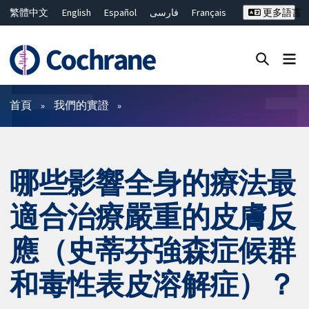
繁體中文
English
Español
فارسی
Français
更多語言
Русский
Hrvatski
Deutsch
Bahasa Malaysia
ไทย
简体中文
關閉搜尋 ✖
篩選條件
首頁
我們的實證
哪些影響全身的療法最
適合治療嚴重的皮膚反
應（史蒂芬強森症候群
和毒性表皮溶解症）？