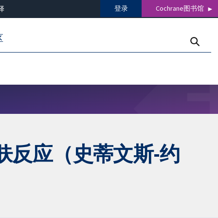
登录
Cochrane图书馆
译
区
肤反应（史蒂文斯-约