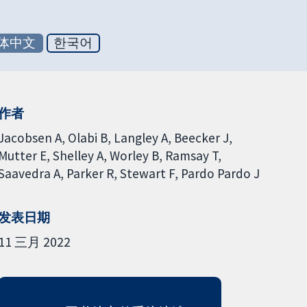
体中文
한국어
作者
Jacobsen A
Olabi B
Langley A
Beecker J
Mutter E
Shelley A
Worley B
Ramsay T
Saavedra A
Parker R
Stewart F
Pardo Pardo J
发表日期
11 三月 2022