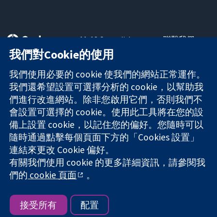
11-13 Cavendish
聯繫我們
Square
新聞
我們對Cookie的使用
可信任實證
London
新聞部
知情決定
W1G 0AN
關於我們
我們使用必要的 cookie 使我們的網站正常運作。
更完善的健康照
United Kingdom
工作機會
我們還希望設置可選擇分析的 cookie，以幫助我
護
Cochrane
們進行改進網站。除非您啟用它們，否則我們不
Library
會設置可選擇的 cookie。使用此工具將在您的設
備上設置 cookie，以記住您的偏好。您隨時可以
隨時通過點擊每個頁面下方的「Cookies 設置」
The Cochrane Collaboration is a charity (no. 1045921) and a
連結來更改 Cookie 偏好。
company limited by guarantee (no. 03044323) registered in
有關我們使用 cookie 的更多詳細資訊，請參閱我
England & Wales. VAT registration number GB 718 2127 49.
們的
cookie 頁面
。
版權所有 © 2026 The Cochrane Collaboration
網站條款與條件
|
免責聲明
|
隱私權
|
Cookie 政策
|
Cookie 設定
接受所有
配置