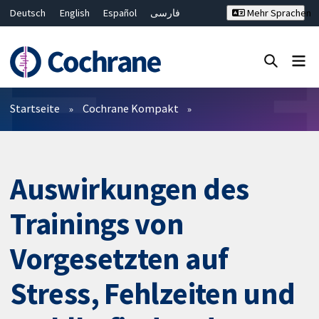
Deutsch
English
Español
فارسی
Mehr Sprachen
Français
Русский
Hrvatski
Bahasa Malaysia
ไทย
繁體中文
简体中文
Close search ✖
Filter
Startseite
Cochrane Kompakt
Auswirkungen des
Trainings von
Vorgesetzten auf
Stress, Fehlzeiten und