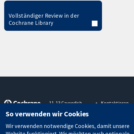
Vollständiger Review in der
Cochrane Library
11-13 Cavendish
Kontaktieren
Square
Sie uns
So verwenden wir Cookies
Zuverlässige
London
Neuigkeiten
Evidenz
W1G0AN
Pressestelle
Wir verwenden notwendige Cookies, damit unsere
Informierte
Vereinigtes
Über uns
Website funktioniert. Wir möchten auch optionale