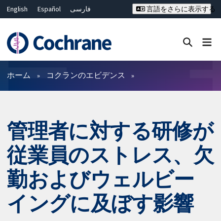
English
Español
فارسی
言語をさらに表示する
Français
Русский
Hrvatski
Deutsch
Bahasa Malaysia
ไทย
繁體中文
简体中文
Close search ✖
フィルター
ホーム
コクランのエビデンス
管理者に対する研修が
従業員のストレス、欠
勤およびウェルビー
イングに及ぼす影響