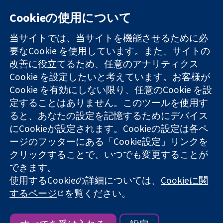
Cookieの使用について
11-13 Cavendish
お問い合わせ
当サイトでは、当サイトを機能させるために必
Square
ニュース
要なCookie を使用しています。また、サイトの
信頼できるエビ
London
広報
改善に役立てるため、任意のアナリティクス
デンスと
W1G 0AN
コクランにつ
情報に基づく意
Cookie を設定したいと考えています。お客様が
United Kingdom
いて
思決定により
採用
Cookie を有効にしない限り、任意のCookie を設
健康のさらなる
Cochrane
定することはありません。このツールを使用す
向上へ
Library
ると、あなたの設定を記憶するためにデバイス
にCookieが設定されます。Cookieの設定は各ペ
ージのフッターにある「Cookie設定」リンクを
コクラン・コラボレーションは、イングランド及びウェールズ
クリックすることで、いつでも変更することが
に登録された慈善団体（登録番号 1045921）および保証有限責
できます。
任会社（登録番号 03044323）です。付加価値税登録番号 GB
使用するCookieの詳細については、
Cookieに関
718 2127 49
するページ
を覧ください。
Copyright © 2026 The Cochrane Collaboration
ウェブサイト利用規約
|
免責事項
|
個人情報
|
Cookieポリシー
|
Cookie設定