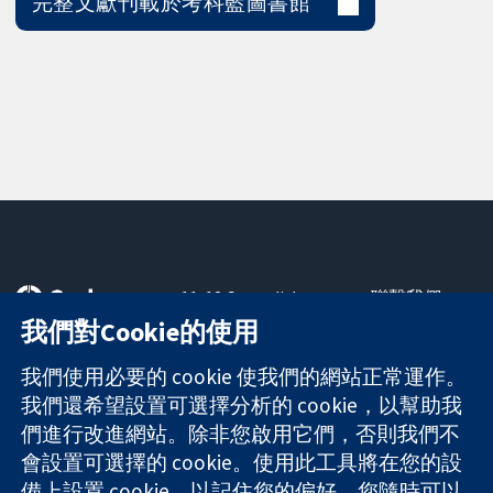
完整文獻刊載於考科藍圖書館
11-13 Cavendish
聯繫我們
Square
新聞
我們對Cookie的使用
可信任實證
London
新聞部
知情決定
W1G 0AN
關於我們
我們使用必要的 cookie 使我們的網站正常運作。
更完善的健康照
United Kingdom
工作機會
我們還希望設置可選擇分析的 cookie，以幫助我
護
Cochrane
們進行改進網站。除非您啟用它們，否則我們不
Library
會設置可選擇的 cookie。使用此工具將在您的設
備上設置 cookie，以記住您的偏好。您隨時可以